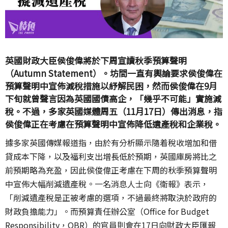
英國財政大臣侯俊偉將於下周宣讀秋季預算聲明
（Autumn Statement）。坊間一直有輿論要求侯俊偉在
預算聲明中宣佈減稅措施以紓解民困，然而侯俊偉在9月
下旬就曾聲言因為英國國債高企，「幾乎不可能」實施減
稅。不過，多家英國媒體周五（11月17日）傳出消息，指
侯俊偉正在考慮在預算聲明中宣佈降低遺產稅和企業稅。
據多家英國傳媒報道指，由於有分析顯示隨着稅收增加和借
貸成本下降，以及福利支出增長低於預期，英國庫房將比之
前預期略為充盈，因此侯俊偉正考慮在下周的秋季預算聲明
中宣佈大幅削減遺產稅。一名消息人士向《衛報》表示，
「削減遺產稅是正被考慮的選項，不過最終將取決於政府的
財政負擔能力」。而預算責任辦公室（Office for Budget
Responsibility，OBR）的官員則會在17日向財政大臣匯報