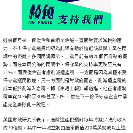
近幾個月來，侯俊偉和首相辛偉誠一直面對要求減稅的壓
力，不少保守黨議員均認為此舉有助於拉近該黨與工黨在民
調中的距離。多個民調顯示，工黨目前有約20個百分點的優
勢；而在本周公佈的民調中，保守黨的支持率更跌至只有
21%。而侯俊偉正考慮削減遺產稅，一方面是因為其極不受
保守黨選民歡迎，另一方面則是對政府而言，削減遺產稅的
成本低於削減入息稅。據《泰晤士報》報道指，他正考慮將
稅率從40%降至30%甚至20%，並在下一份保守黨宣言中承
諾完全廢除此一稅種。
英國財政研究所表示，廢除遺產稅預計每年將減少政府收入
約70億鎊，其中一半收益將由繼承價值210萬英鎊或以上遺