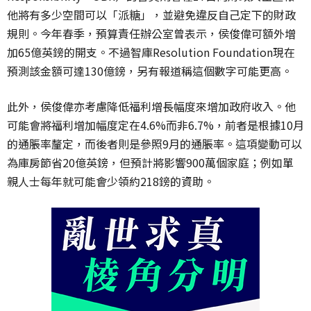
他將有多少空間可以「派糖」，並避免違反自己定下的財政
規則。今年春季，預算責任辦公室曾表示，侯俊偉可額外增
加65億英鎊的開支。不過智庫Resolution Foundation現在
預測該金額可達130億鎊，另有報道稱這個數字可能更高。
此外，侯俊偉亦考慮降低福利增長幅度來增加政府收入。他
可能會將福利增加幅度定在4.6%而非6.7%，前者是根據10月
的通脹率釐定，而後者則是參照9月的通脹率。這項變動可以
為庫房節省20億英鎊，但預計將影響900萬個家庭；例如單
親人士每年就可能會少領約218鎊的資助。