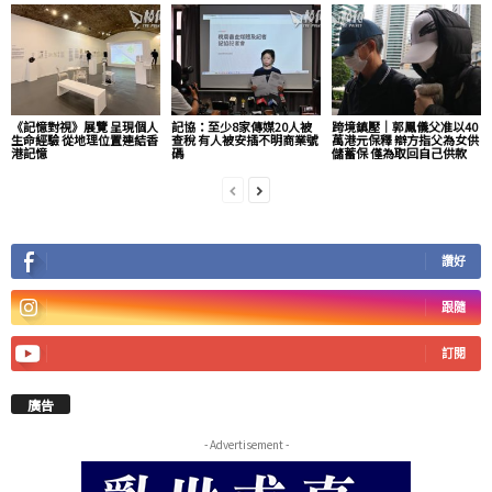
《記憶對視》展覽 呈現個人
記協：至少8家傳媒20人被
跨境鎮壓｜郭鳳儀父准以40
生命經驗 從地理位置連結香
查稅 有人被安插不明商業號
萬港元保釋 辯方指父為女供
港記憶
碼
儲蓄保 僅為取回自己供款
讚好
跟隨
訂閱
廣告
- Advertisement -