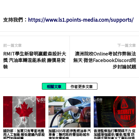
支持我們：
https://www.ls1.points-media.com/supports/
前一篇文章
下一篇文章
RMIT學生新發明贏戴森設計大
澳洲院校Online考試作弊無法
獎 汽油車轉混能系統 廉價易安
無天 微信FacebookDiscord同
裝
步討論試題
相關文章
作者更多文章
國防部︰加軍只有零星地應
加國2035年起停售燃油車 汽
香港監察指打擊間諜不力 促
用人工智能 報告建議內部設
車會：聯邦政府需協助城市
加國增強國安/審查/監管 防
部門加強統籌
增加充電設施
外國干預加拿大工業科技領