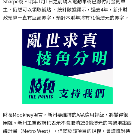
Sharpe說。明年1月1日之前購入電動車或已繳付訂金的車
主，仍然可以領取補貼。 統計數據顯示，過去4年，新州財
政預算一直有巨額赤字，預計本財年將有71億澳元的赤字。
財長Mookhey坦言，新州要維持的AAA信用評級，將變得很
困難。新州工黨政府也表示不會取消250億澳元的雪梨地鐵西
線計畫（Metro West），但鑑於該項目的規模，會謹慎對待