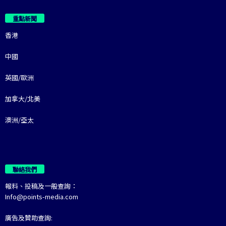
重點新聞
香港
中國
英國/歐洲
加拿大/北美
澳洲/亞太
聯絡我們
報料、投稿及一般查詢：
Info@points-media.com
廣告及贊助查詢: