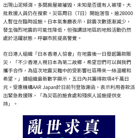
出現山泥傾瀉，多間房屋被摧毀，未知是否還有人被埋，大
批救援人員仍在搜索。災區周日（7日）開始落雪，逾28000
人暫住在臨時設施。日本氣象廳表示，餘震次數逐漸減少，
發生強烈地震的可能性降低，但強調該地區的地殼活動仍然
處於活躍狀態，呼籲市民提高警覺。
在日港人組織「日本香港人協會」在地震後一日發起籌款賑
災，「不少香港人視日本為第二故鄉，希望您們可以與我們
攜手合作，為這次地震災難中的受影響社區帶來一絲溫暖和
希望。」據組織最新數字顯示，五日內共籌得款項4千萬日
元。受惠機構AAR Japan於日前刊登致謝函，表示利用善款派
出緊急救援隊，「為災區的施食處和殘疾人設施提供支
持」。