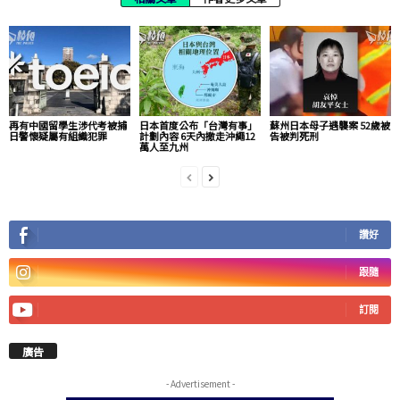
再有中國留學生涉代考被捕
日本首度公布「台灣有事」
蘇州日本母子遇襲案 52歲被
日警懷疑屬有組織犯罪
計劃內容 6天內撤走沖繩12
告被判死刑
萬人至九州
讚好
跟隨
訂閱
廣告
- Advertisement -