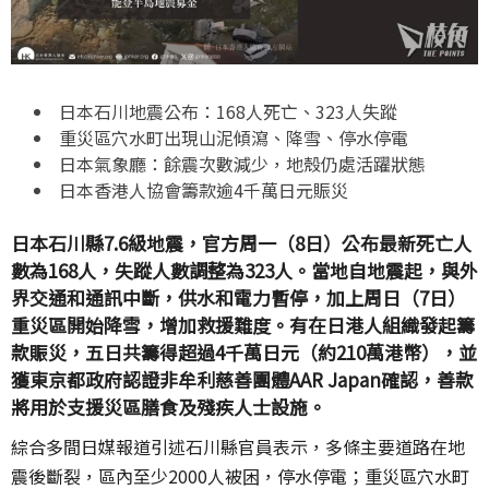
日本石川地震公布：168人死亡、323人失蹤
重災區穴水町出現山泥傾瀉、降雪、停水停電
日本氣象廳：餘震次數減少，地殼仍處活躍狀態
日本香港人協會籌款逾4千萬日元賑災
日本石川縣7.6級地震，官方周一（8日）公布最新死亡人
數為168人，失蹤人數調整為323人。當地自地震起，與外
界交通和通訊中斷，供水和電力暫停，加上周日（7日）
重災區開始降雪，增加救援難度。有在日港人組織發起籌
款賑災，五日共籌得超過4千萬日元（約210萬港幣），並
獲東京都政府認證非牟利慈善團體AAR Japan確認，善款
將用於支援災區膳食及殘疾人士設施。
綜合多間日媒報道引述石川縣官員表示，多條主要道路在地
震後斷裂，區內至少2000人被困，停水停電；重災區穴水町