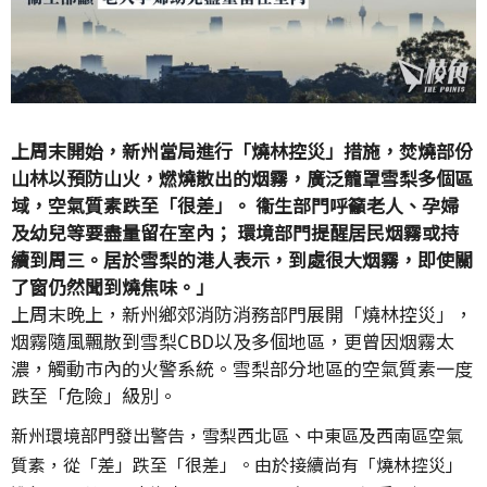
上周末開始，新州當局進行「燒林控災」措施，焚燒部份
山林以預防山火，燃燒散出的烟霧，廣泛籠罩雪梨多個區
域，空氣質素跌至「很差」。 衞生部門呼籲老人、孕婦
及幼兒等要盡量留在室內； 環境部門提醒居民烟霧或持
續到周三。居於雪梨的港人表示，到處很大烟霧，即使關
了窗仍然聞到燒焦味。」
上周末晚上，新州鄉郊消防消務部門展開「燒林控災」，
烟霧隨風飄散到雪梨CBD以及多個地區，更曾因烟霧太
濃，觸動市內的火警系統。雪梨部分地區的空氣質素一度
跌至「危險」級別。
新州環境部門發出警告，雪梨西北區、中東區及西南區空氣
質素，從「差」跌至「很差」。由於接續尚有「燒林控災」