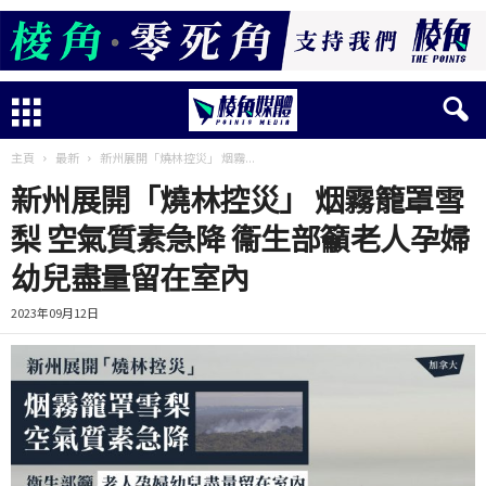
主頁
最新
新州展開「燒林控災」 烟霧...
新州展開「燒林控災」 烟霧籠罩雪
梨 空氣質素急降 衞生部籲老人孕婦
幼兒盡量留在室內
2023年09月12日