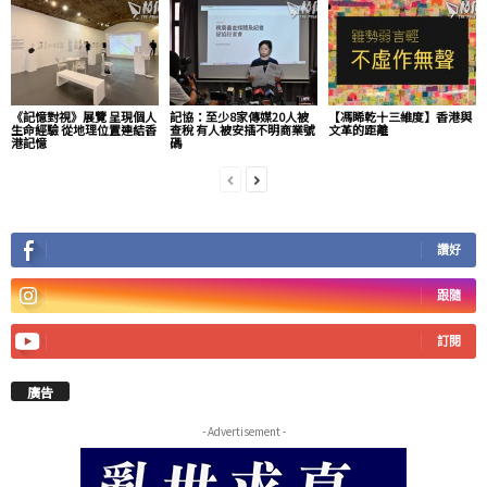
《記憶對視》展覽 呈現個人
記協：至少8家傳媒20人被
【馮睎乾十三維度】香港與
生命經驗 從地理位置連結香
查稅 有人被安插不明商業號
文革的距離
港記憶
碼
讚好
跟隨
訂閱
廣告
- Advertisement -