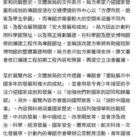
家和抗戰歷史。文體旅局的文件表示，局方希望介紹國家發
展和成就的專館座落在交通便捷的市中心以「方便市民、遊
客及學生參觀」，而專館亦需要較大的空間來涵蓋不同內
容，及配合展現國家「宏大發展和成就」。局方因此計劃利
用科學館現址，以及現正規劃籌建、在科學館及歷史博物館
旁的擴建工程作為專館館址，並稱該改建方案將有助縮短新
博物館的整體籌建時間。局方表示如方案獲得支持，康文署
會修訂擴建工程前期工程內容和預算，再提交立法會審議。
至於展覽內容，文體旅局的文件透露，專館會「重點展示中
國多年的發展和偉大的成就」，並會用易令青少年接受的手
法介紹國家成就和發展，以「加強他們對國家的認同和歸屬
感」。另外，展覽內容亦會面向國際旅客，以「説好中國故
事」。內容預料將涵蓋國家歷史，包括列強侵華和抗戰經
歷、中共的發展、新中國成立、改革開放等，並會涉及政
治、科學、經濟發展、國家安全、體育成就、航天科技、文
化發展等。計劃內的專館亦會舉辦公眾教育活動、青年國情