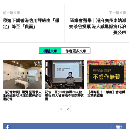
前一篇文章
下一篇文章
穆迪下調香港信用評級由「穩
區議會選舉｜港府廣州東站派
定」降至「負面」
奶茶谷投票 港人感驚訝痛斥浪
費公帑
相關文章
作者更多文章
《記憶對視》展覽 呈現個人
記協：至少8家傳媒20人被
【馮睎乾十三維度】香港與
生命經驗 從地理位置連結香
查稅 有人被安插不明商業號
文革的距離
港記憶
碼
讚好