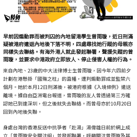
早前因煽動罪而被判囚的內地留港學生曾雨璇，近日刑滿
疑被港府遣返內地後下落不明，四處尋找她行蹤的母親亦
同樣失去聯絡。有海外港人就此發起聯署，聲援失蹤的曾
雨璇，並要求中港政府立即放人、停止侵害人權的行為。
來自內地、23歲的中大法律博士生曾雨璇，因今年六四前夕
計劃在港懸掛「國殤之柱」的直幡，遭判煽動罪成並監禁六
個月。她於本月12日刑滿後，被港府根據《入境條例》遣送
離境。據自由亞洲電台報道，曾雨璇的友人曾透過第三方確
認她已到達深圳，但之後就失去聯絡。而曾母亦於10月20日
回到內地後失聯。
身處台灣的香港反送中抗爭者「赴湯」湯偉雄日前於網上成
立「曾雨璇安全關注組」並發起聯署，呼籲關注曾雨璇及其