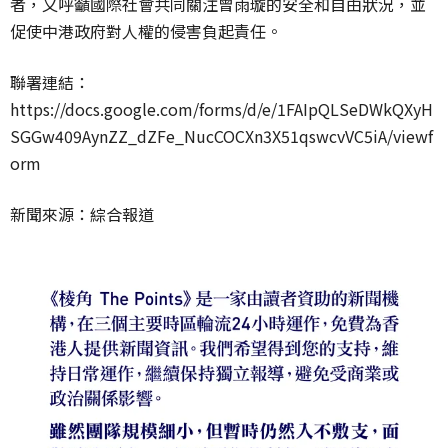
者，
又
呼籲國際社會共同關注曾雨璇的安全和自由狀況，並
促使中港政府對人權的侵害負起責任。
聯署連結：
https://docs.google.com/forms/d/e/1FAIpQLSeDWkQXyH
SGGw409AynZZ_dZFe_NucCOCXn3X51qswcvVC5iA/viewf
orm
新聞來源：綜合報道