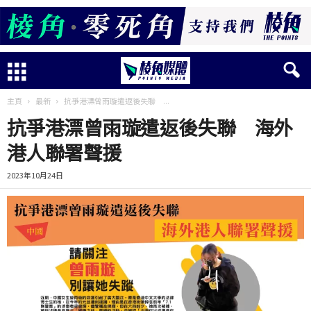
主頁
最新
抗爭港漂曾雨璇遣返後失聯 ...
抗爭港漂曾雨璇遣返後失聯 海外
港人聯署聲援
2023年10月24日