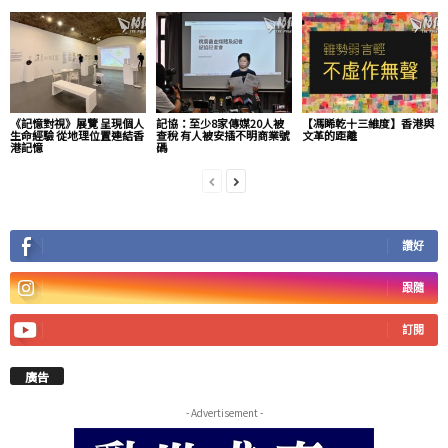
《記憶對視》展覽 呈現個人
記協：至少8家傳媒20人被
【馮睎乾十三維度】香港與
生命經驗 從地理位置連結香
查稅 有人被安插不明商業號
文革的距離
港記憶
碼
讚好
跟隨
訂閱
廣告
- Advertisement -