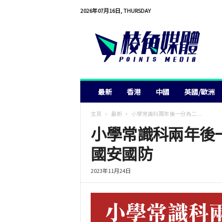
2026年07月16日, THURSDAY
棱
角
媒
體
最新
香港
中國
英國/歐洲
主頁
最新
小學常識科兩年後一分為二 ...
小學常識科兩年後
國安國防
2023年11月24日