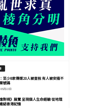
新
：至少8家傳媒20人被查稅 有人被安插不
業號碼
年05月22日
憶對視》展覽 呈現個人生命經驗 從地理
連結香港記憶