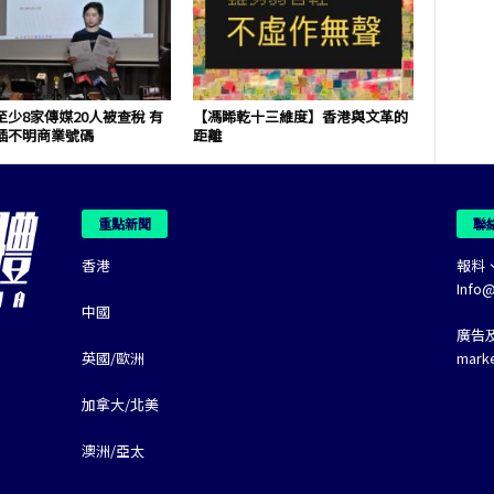
少8家傳媒20人被查稅 有
【馮睎乾十三維度】香港與文革的
插不明商業號碼
距離
重點新聞
聯
香港
報料
Info
中國
廣告
英國/歐洲
mark
加拿大/北美
澳洲/亞太