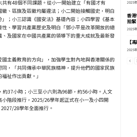
六共有48個不同課題。從小一開始建立「有國才有
2025
國徽、區旗及區徽均屬違法；小二開始接觸國史，明白
香港
分」；小三認識《國安法》基礎內容；小四學習《基本
拍緊
要性、學習共產黨歷史及明白「鄧小平是改革開放的總
2025
識、及國家在中國共產黨的領導下的重大成就及最新發
【馮
2025
愛國主義教育的方向」，加強學生對內地與香港關係的
認同，「共同傳承中華民族精神，提升他們的國家民族
的福祉作出貢獻。」
約37小時；小三至小六則為96節，約56小時。人文
小階段推行，2025/26學年起正式在小一及小四開
2027/28學年全面推行。