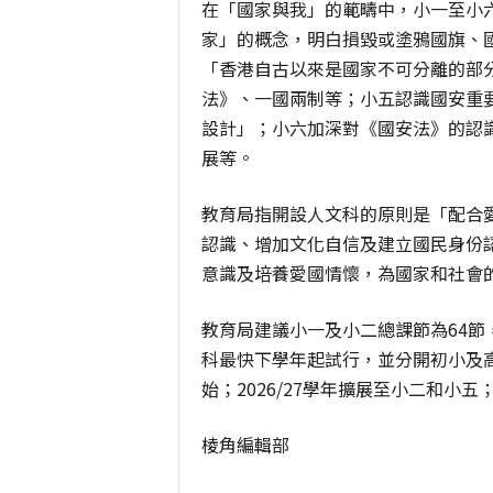
在「國家與我」的範疇中，小一至小
家」的概念，明白損毀或塗鴉國旗、
「香港自古以來是國家不可分離的部
法》、一國兩制等；小五認識國安重
設計」；小六加深對《國安法》的認
展等。
教育局指開設人文科的原則是「配合
認識、增加文化自信及建立國民身份
意識及培養愛國情懷，為國家和社會
教育局建議小一及小二總課節為64節，
科最快下學年起試行，並分開初小及高
始；2026/27學年擴展至小二和小五；
棱角編輯部