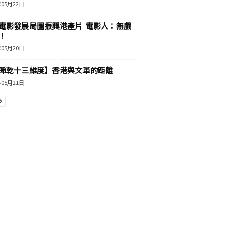
年05月22日
電影發展局圖振興港產片 電影人：無戲
！
年05月20日
睎乾十三維度】香港與文革的距離
年05月21日