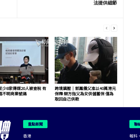
法提供細節
少8家傳媒20人被查稅 有
跨境鎮壓｜郭鳳儀父准以40萬港元
插不明商業號碼
保釋 辯方指父為女供儲蓄保 僅為
取回自己供款
重點新聞
聯
香港
報料