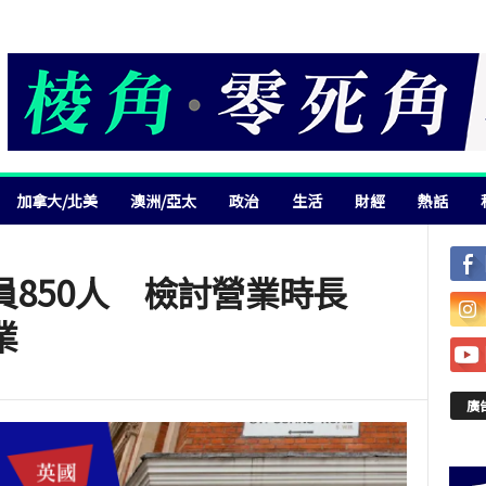
加拿大/北美
澳洲/亞太
政治
生活
財經
熱話
員850人 檢討營業時長
業
廣