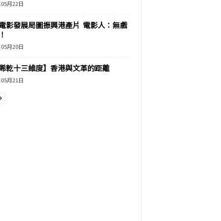
年05月22日
電影發展局圖振興港產片 電影人：無戲
！
年05月20日
睎乾十三維度】香港與文革的距離
年05月21日