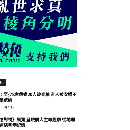
新
：至少8家傳媒20人被查稅 有人被安插不
業號碼
年05月22日
憶對視》展覽 呈現個人生命經驗 從地理
連結香港記憶