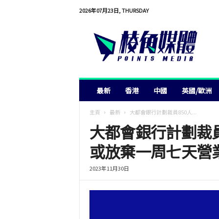
2026年07月23日, THURSDAY
棱
角
媒
體
最新
香港
中國
英國/歐洲
主頁
最新
大都會銀行計劃裁員850人...
大都會銀行計劃裁
或放棄一周七天營
2023年11月30日