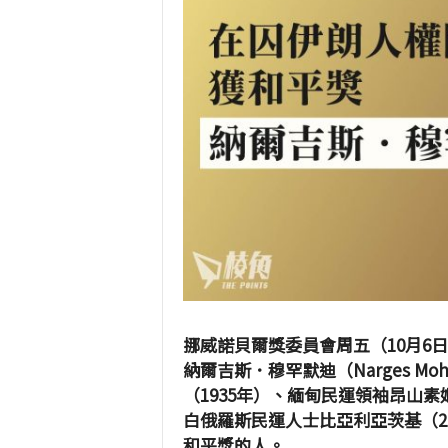
挪威諾貝爾獎委員會周五（10月6
納爾吉斯．穆罕默迪（Narges M
（1935年）、緬甸民運領袖昂山素
白俄羅斯民運人士比亞利亞茨基（2
和平獎的人。