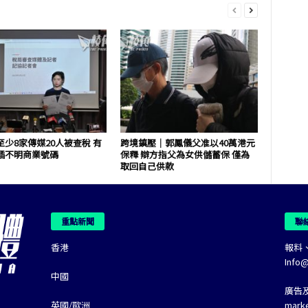
少8家傳媒20人被查稅 有
跨境鎮壓｜郭鳳儀父准以40萬港元
插不明商業號碼
保釋 辯方指父為女供儲蓄保 僅為
取回自己供款
重點新聞
聯
香港
報料
Info
中國
廣告
英國/歐洲
mark