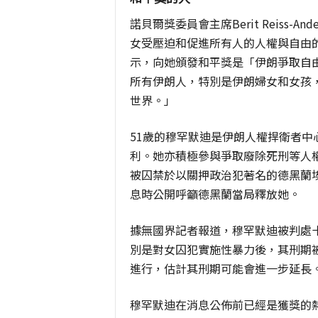
諾貝爾獎委員會主席Berit Reiss
女受壓迫和促進所有人的人權與自由
示，向她頒發和平獎是「伊朗爭取自
所有伊朗人，特別是伊朗婦女和女孩
世界。」
51歲的穆罕默迪是伊朗人權捍衛者
利。她亦積極參與爭取廢除死刑等人權
被囚禁於以關押政治犯著名的德黑蘭埃溫監
息時公開呼籲德黑蘭當局釋放她。
據無國界記者報道，穆罕默迪被判處十
別是對女囚犯實施性暴力後，其刑期
進行，估計其刑期可能會進一步延長
穆罕默迪在消息公佈前已經是獲獎的熱