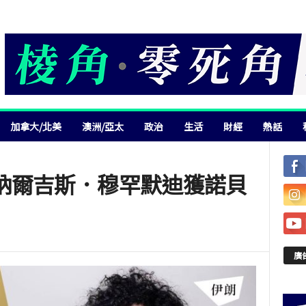
加拿大/北美
澳洲/亞太
政治
生活
財經
熱話
納爾吉斯．穆罕默迪獲諾貝
廣