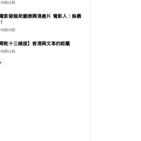
年05月22日
電影發展局圖振興港產片 電影人：無戲
！
年05月20日
睎乾十三維度】香港與文革的距離
年05月21日