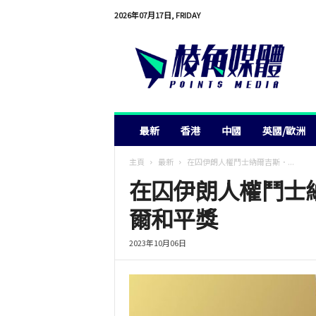
2026年07月17日, FRIDAY
棱
角
媒
體
最新
香港
中國
英國/歐洲
主頁
最新
在囚伊朗人權鬥士納爾吉斯．...
在囚伊朗人權鬥士
爾和平獎
2023年10月06日