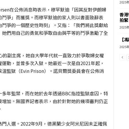
2025
-Andersen在公佈消息時表示，穆罕默迪「因其反對伊朗婦
香港
的鬥爭」而獲獎。而穆罕默迪的家人則以書面致辭表
拍緊
由鬥爭的一個歷史性時刻」。又指：「我們將此獎獻給
2025
，她們用自己的勇氣和爭取自由與平等的鬥爭激勵了全
【馮
2025
中心的副主席，她自大學年代就一直致力於爭取婦女權
運動，並曾多次入獄。她最近一次是自2021年起，
獄（Evin Prison）。諾貝爾獎委員會在公佈消
多年監禁，而在她於去年透過BBC指控監獄虐囚，特
被增加。無國界記者表示，由於針對她的幾項審判仍正
。
門人選。2022年9月，德黑蘭少女阿米尼因未正確佩