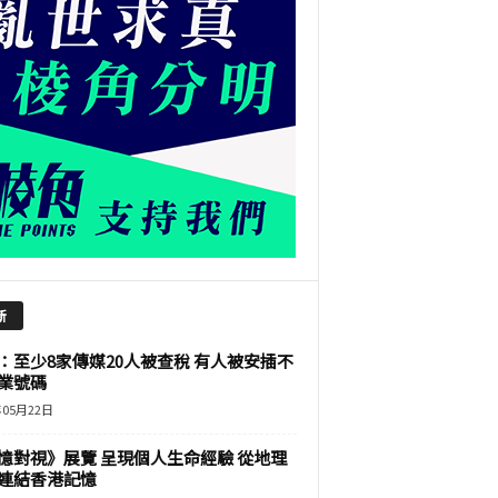
新
：至少8家傳媒20人被查稅 有人被安插不
業號碼
年05月22日
憶對視》展覽 呈現個人生命經驗 從地理
連結香港記憶