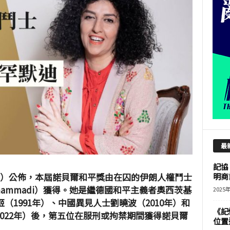
最
記協
日）公佈，本屆諾貝爾和平獎由在囚的伊朗人權鬥士
明商
ohammadi）獲得。她是繼德國和平主義者奧西茨基
2025
姬（1991年）、中國異見人士劉曉波（2010年）和
《記
022年）後，第五位在服刑或拘禁期間獲得諾貝爾
位置