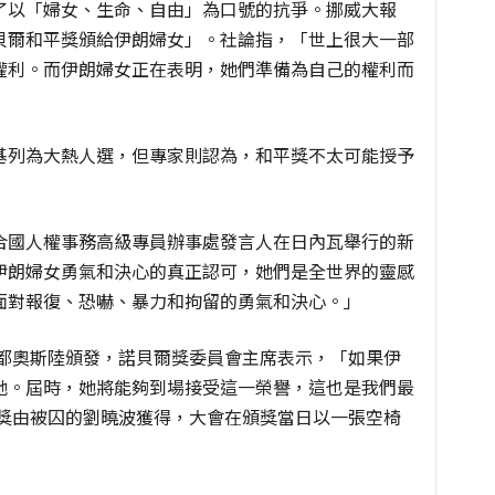
了以「婦女、生命、自由」為口號的抗爭。挪威大報
貝爾和平獎頒給伊朗婦女」。社論指，「世上很大一部
權利。而伊朗婦女正在表明，她們準備為自己的權利而
基列為大熱人選，但專家則認為，和平獎不太可能授予
合國人權事務高級專員辦事處發言人在日內瓦舉行的新
伊朗婦女勇氣和決心的真正認可，她們是全世界的靈感
面對報復、恐嚇、暴力和拘留的勇氣和決心。」
首都奧斯陸頒發，諾貝爾獎委員會主席表示，「如果伊
她。屆時，她將能夠到場接受這一榮譽，這也是我們最
平獎由被囚的劉曉波獲得，大會在頒獎當日以一張空椅