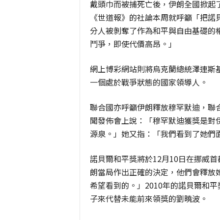
戴頭巾而被捕死亡後，伊朗全國掀起
《世道報》的社論本周就呼籲「把諾
分人被剝奪了作為和平與自由基礎的
鬥爭，即使代價高昂。」
網上博彩網站則將烏克蘭總統澤連斯
一個處於戰爭狀態的國家領導人。
聯合國亦呼籲伊朗釋放穆罕默迪，聯
聞發佈會上說：「穆罕默迪獲獎是對
源泉。」她又指：「我們看到了她們
諾貝爾和平獎將於12月10日在挪威
朗當局作出正確的決定，他們會釋放
希望看到的。」2010年的諾貝爾和
子來代替未能前來領獎的劉曉波。