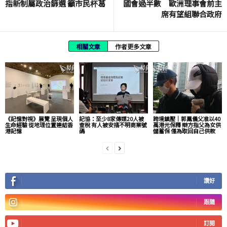
指新制屬政治篩選 籲市民杯葛
國會過半數 歐洲理事會前主
席有望組聯合政府
相關文章
作者更多文章
《記憶對視》展覽 呈現個人
記協：至少8家傳媒20人被
跨境鎮壓｜郭鳳儀父准以40
生命經驗 從地理位置連結香
查稅 有人被安插不明商業號
萬港元保釋 辯方指父為女供
港記憶
碼
儲蓄保 僅為取回自己供款
讚好
跟隨
訂閱