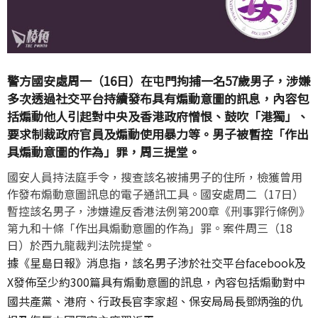
警方國安處周一（16日）在屯門拘捕一名57歲男子，涉嫌
多次透過社交平台持續發布具有煽動意圖的訊息，內容包
括煽動他人引起對中央及香港政府憎恨、鼓吹「港獨」、
要求制裁政府官員及煽動使用暴力等。男子被暫控「作出
具煽動意圖的作為」罪，周三提堂。
國安人員持法庭手令，搜查該名被捕男子的住所，檢獲曾用
作發布煽動意圖訊息的電子通訊工具。國安處周二（17日）
暫控該名男子，涉嫌違反香港法例第200章《刑事罪行條例》
第九和十條「作出具煽動意圖的作為」罪。案件周三（18
日）於西九龍裁判法院提堂。
據《星島日報》消息指，該名男子涉於社交平台facebook及
X發佈至少約300篇具有煽動意圖的訊息，內容包括煽動對中
國共產黨、港府、行政長官李家超、保安局局長鄧炳強的仇