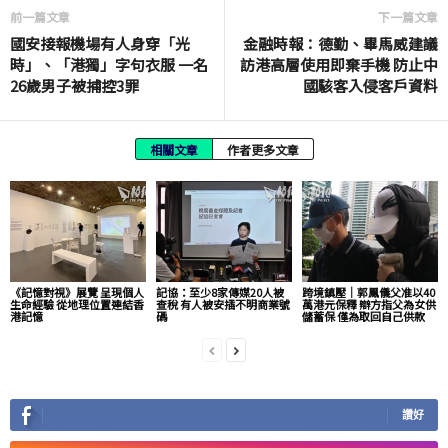
前一篇文章
下一篇文章
國安接報機場有人身穿「光
金融時報：德勤、畢馬威建議
時」、「港獨」字句衣服 一名
訪港高層使用即棄手機 防止中
26歲男子被捕控3罪
國駭客入侵客戶資料
相關文章
作者更多文章
《記憶對視》展覽 呈現個人
記協：至少8家傳媒20人被
跨境鎮壓｜郭鳳儀父准以40
生命經驗 從地理位置連結香
查稅 有人被安插不明商業號
萬港元保釋 辯方指父為女供
港記憶
碼
儲蓄保 僅為取回自己供款
讚好