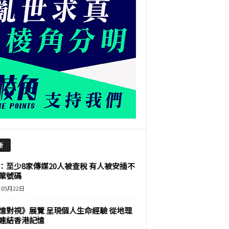
新
：至少8家傳媒20人被查稅 有人被安插不
業號碼
年05月22日
憶對視》展覽 呈現個人生命經驗 從地理
連結香港記憶