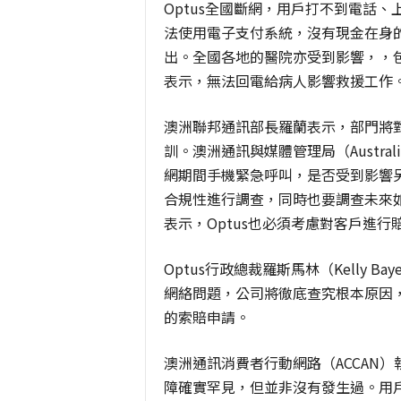
Optus全國斷網，用戶打不到電話
法使用電子支付系統，沒有現金在身
出。全國各地的醫院亦受到影響，，
表示，無法回電給病人影響救援工作
澳洲聯邦通訊部長羅蘭表示，部門將
訓。澳洲通訊與媒體管理局（Australian Co
網期間手機緊急呼叫，是否受到影響
合規性進行調查，同時也要調查未來
表示，Optus也必須考慮對客戶進行
Optus行政總裁羅斯馬林（Kelly B
網絡問題，公司將徹底查究根本原因
的索賠申請。
澳洲通訊消費者行動網路（ACCAN）執行
障確實罕見，但並非沒有發生過。用