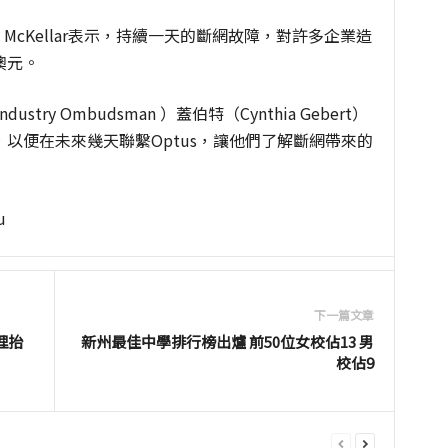
w McKellar表示，持續一天的斷網故障，對許多企業造
澳元。
ndustry Ombudsman ）蓋伯特（Cynthia Gebert）
以便在未來幾天聯繫Optus，讓他們了解斷網帶來的
u
下一篇文章
理抬
新州最佳中學排行榜出爐 前50位女校佔13 男
校佔9