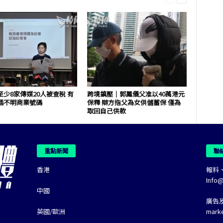
少8家傳媒20人被查稅 有
跨境鎮壓｜郭鳳儀父准以40萬港元
插不明商業號碼
保釋 辯方指父為女供儲蓄保 僅為
取回自己供款
重點新聞
聯
香港
報料
Info
中國
廣告
英國/歐洲
mark