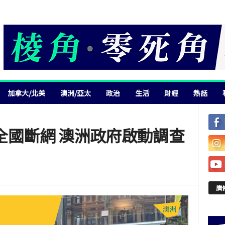
加拿大/北美
澳洲/亞太
政治
生活
財經
熱話
s全國斷網 澳洲政府啟動調查
廣