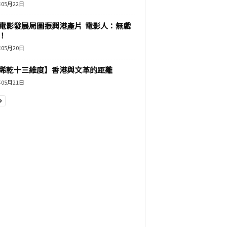
年05月22日
電影發展局圖振興港產片 電影人：無戲
！
年05月20日
睎乾十三維度】香港與文革的距離
年05月21日