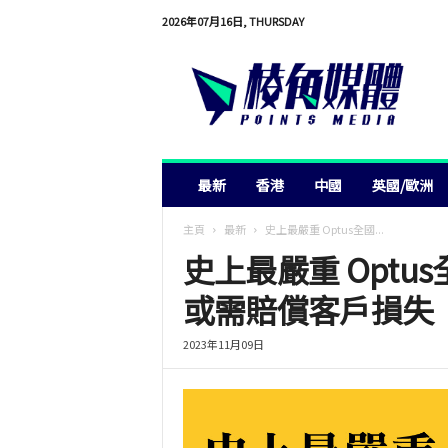
2026年07月16日, THURSDAY
棱
角
媒
體
最新
香港
中國
英國/歐洲
主頁
最新
史上最嚴重 Optus全國...
史上最嚴重 Optu
或需賠償客戶損失
2023年11月09日