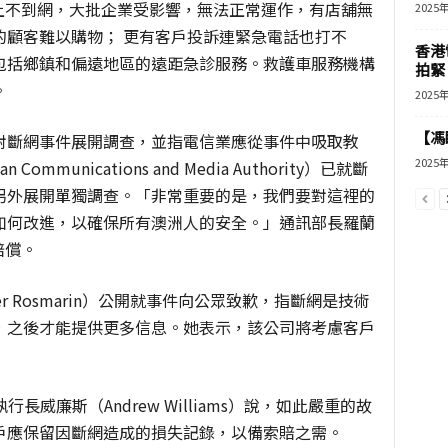
、上不到網，大批企業受影響，無法正常運作，有店舖無
2025
的顧客難以購物； 更有客戶投訴連緊急電話也打不
香港
包括鄉鎮和偏遠地區的遠距急診服務。救護車服務機構
拍緊
。
2025
【馮
對斷網事件展開調查，並指電信業應從事件中吸取教
2025
mmunications and Media Authority）已就斷
另外展開單獨調查。「非常重要的是，我們要對這裡的
如何改進，以確保所有澳洲人的安全。」通訊部長羅蘭
賠償。
ayer Rosmarin）公開就事件向公眾致歉，指斷網是技術
，之後才能提供更多信息。她表示，該公司將考慮客戶
長威廉斯（Andrew Williams）說，如此嚴重的故
戶應保留因斷網造成的損失記錄，以備索賠之需。