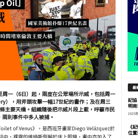
最
Oil」至周一（6日）起，兩度在公眾場所示威，包括周一
記協
allery），用斧頭攻擊一幅17世紀的畫作；及在周三
明商
一條主要天橋。組織隨後把示威片段上載，呼籲市民
2025
，兩則事件中多人被捕。
《記
t of Venus》，是西班牙畫家Diego Velázquez於
位置
神話中，裸露的維納斯側躺於床上照鏡，畫中亦加入了