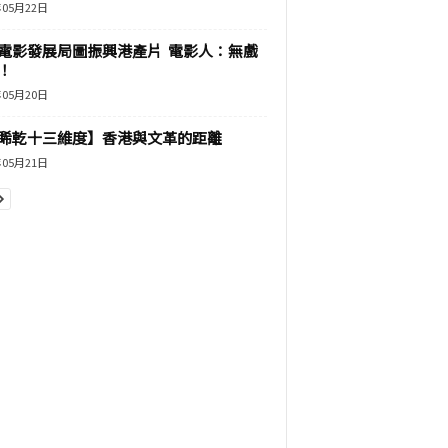
年05月22日
電影發展局圖振興港產片 電影人：無戲
！
年05月20日
睎乾十三維度】香港與文革的距離
年05月21日