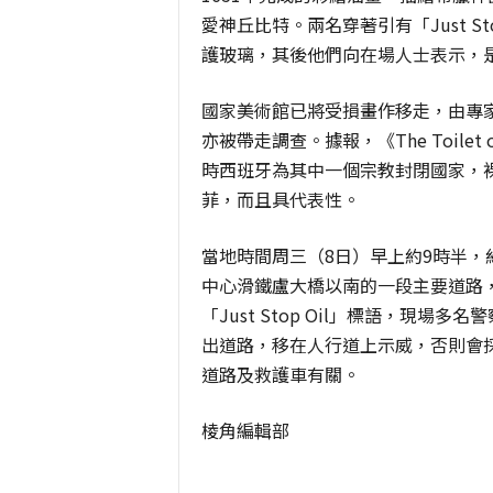
愛神丘比特。兩名穿著引有「Just S
護玻璃，其後他們向在場人士表示，
國家美術館已將受損畫作移走，由專
亦被帶走調查。據報，《The Toilet
時西班牙為其中一個宗教封閉國家，
菲，而且具代表性。
當地時間周三（8日）早上約9時半，約50
中心滑鐵盧大橋以南的一段主要道路
「Just Stop Oil」標語，現
出道路，移在人行道上示威，否則會
道路及救護車有關。
棱角編輯部