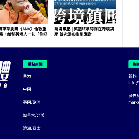
風車草劇團《ANA》倫敦重
跨境鎮壓 | 英國終承認存在跨境鎮
祖堯：給移英港人一句「你好
壓 首次頒布指引應對
重點新聞
聯
香港
報料
Info
中國
廣告
英國/歐洲
mark
加拿大/北美
澳洲/亞太