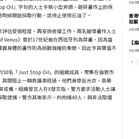
2025
top Oil」字句的人士手執小型斧頭，砸碎畫作上的保
是時候開始採取行動，該停止使用石油了。
香港
拍緊
2025
家評估受損程度，再安排修復工作。兩名破壞畫作人士
 of Venus》曾於17世紀後在西班牙列為禁畫，因為當
【馮
裸露身體的畫作則為挑戰強權的象徵，因此令其價值不
2025
名「Just Stop Oil」的組織成員，聚集在倫敦市
，其間阻止一輛救護車經過。他們身穿反光衣，高舉
場多名警察戒備。組織發言人在X發文指，警方要求活動人士讓
採取逮捕。警方其後表示，約拘捕40人，與非法阻擋