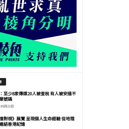
新
：至少8家傳媒20人被查稅 有人被安插不
業號碼
年05月22日
憶對視》展覽 呈現個人生命經驗 從地理
連結香港記憶