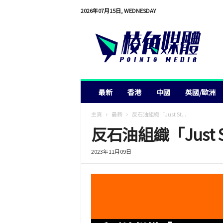
2026年07月15日, WEDNESDAY
棱
角
媒
體
最新
香港
中國
英國/歐洲
主頁
最新
反石油組織「Just St...
反石油組織「Just 
2023年11月09日