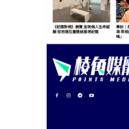
《記憶對視》展覽 呈現個人生命經
專訪｜
驗 從地理位置連結香港記憶
演 梁
嗎」