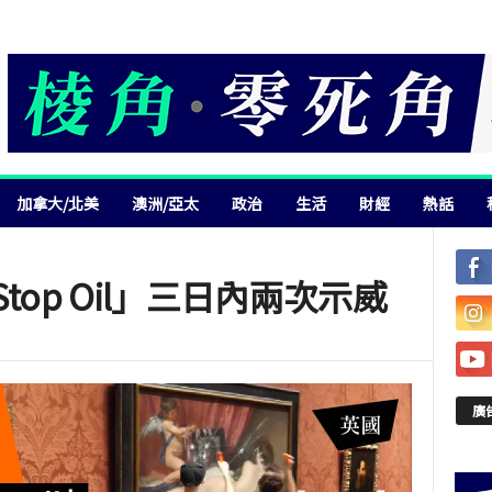
加拿大/北美
澳洲/亞太
政治
生活
財經
熱話
Stop Oil」三日內兩次示威
廣