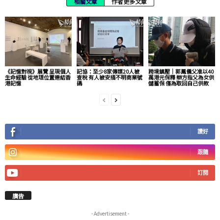
相關文章
作者更多文章
《記憶對視》展覽 呈現個人
記協：至少8家傳媒20人被
跨境鎮壓｜郭鳳儀父准以40
生命經驗 從地理位置連結香
查稅 有人被安插不明商業號
萬港元保釋 辯方指父為女供
港記憶
碼
儲蓄保 僅為取回自己供款
讚好
跟隨
訂閱
廣告
- Advertisement -