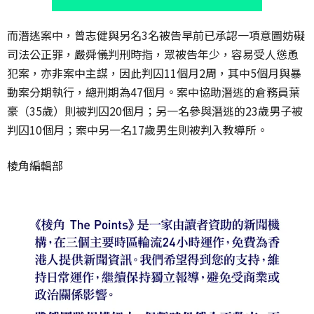
而潛逃案中，曾志健與另名3名被告早前已承認一項意圖妨礙
司法公正罪，嚴舜儀判刑時指，眾被告年少，容易受人慫恿
犯案，亦非案中主謀，因此判囚11個月2周，其中5個月與暴
動案分期執行，總刑期為47個月。案中協助潛逃的倉務員葉
豪（35歲）則被判囚20個月；另一名參與潛逃的23歲男子被
判囚10個月；案中另一名17歲男生則被判入教導所。
棱角編輯部