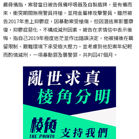
嚴舜儀指，案發當日被告佩備呼吸器及自製盾牌，是有備而
來，衝突期間無視警員持槍，並用金屬棒攻擊警員。雖然被
告2017年患上抑鬱症，因暴動案受槍傷，但因潛逃案影響康
復，抑鬱症惡化，不構成減刑因素。被告在求情信中表示後
悔，指自己2019年極度迷茫並作出錯誤決定，他被捕後在羈
留限制、艱難環境下承受極大壓力，並考慮到他犯案年紀輕
而酌情減刑，一項暴動罪及襲警罪，共判囚47個月。