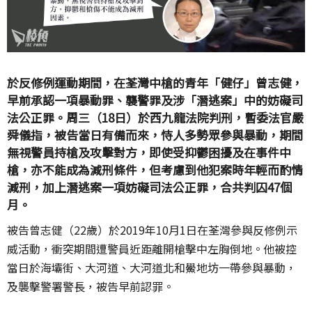
於反修例運動期間，在荃灣中槍的青年「健仔」曾志健，
早前承認一項暴動罪、襲警罪及涉「潛逃案」中的妨礙司
法公正罪。周三（18日）於西九龍法院判刑，暫委法官嚴
舜儀指，被告當日有備而來，恃人多勢眾參與暴動，期間
無視警員持槍及攻擊對方，即使受抑鬱困擾及在事件中
槍，亦不能成為減刑條件，但考慮到他犯案時年輕而酌情
減刑，加上潛逃案
一項妨礙司法公正罪，合共
判囚47個
月。
被告曾志健（22歲）於2019年10月1日在荃灣參與反修例示
威活動，衝突期間遭警員近距離開槍擊中左胸倒地。他被控
當日於海壩街、大河道、大河道北和鱟地坊一帶參與暴動，
及襲擊警署警長，被告早前認罪。