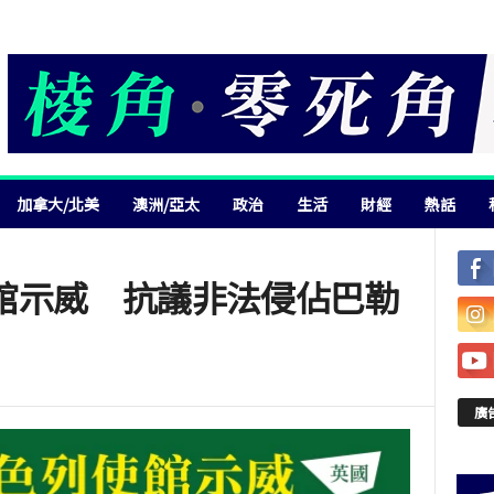
加拿大/北美
澳洲/亞太
政治
生活
財經
熱話
館示威 抗議非法侵佔巴勒
廣