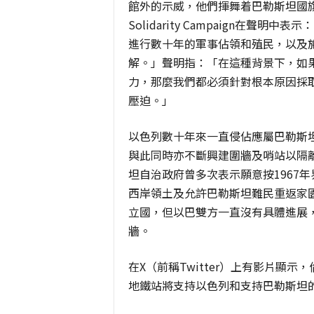
館外的示威，他們揮舞着巴勒斯坦國旗及
Solidarity Campaign在
進行數十年的軍事佔領和殖民，以及施
解。」聲明指：「在這種背景下，如
力，那麼我們都必須針對根本原因採
壓迫。」
以色列數十年來一直侵佔應屬巴勒斯
與此同時亦不斷興建圍牆及哨站以隔
坦自治政府曾多次表示願意按1967
西岸領土及允許巴勒斯坦難民重返家園，
立國，但以巴雙方一直沒有具體進展
牆。
在X（前稱Twitter）上有影片顯示，倫敦
地鐵站將支持以色列和支持巴勒斯坦