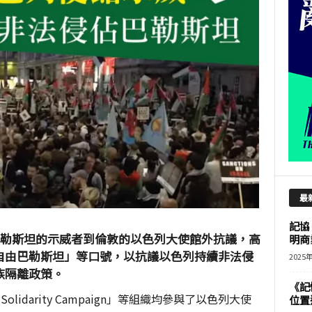
最
記協
巴勒斯坦的示威者到倫敦的以色列大使館外抗議，高
明商
自由巴勒斯坦」等口號，以抗議以色列持續非法侵
2025
族隔離政策。
《記
ne Solidarity Campaign」等組織均參與了以色列大使
位置