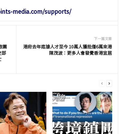
oints-media.com/supports/
下一篇文章
旅團
港府去年底搶人才至今 10萬人獲批僅6萬來港
交部
陳茂波：更多人會發覺香港宜居
亡