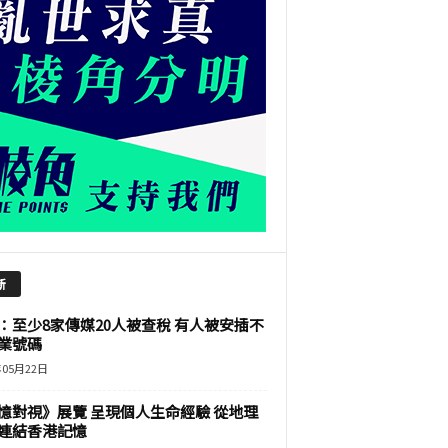
新
：至少8家傳媒20人被查稅 有人被安插不
業號碼
年05月22日
憶對視》展覽 呈現個人生命經驗 從地理
連結香港記憶