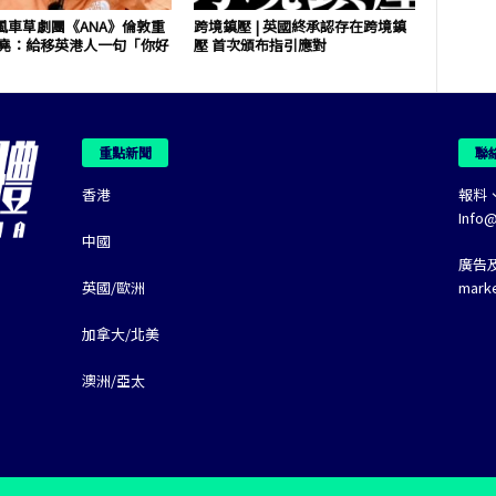
風車草劇團《ANA》倫敦重
跨境鎮壓 | 英國終承認存在跨境鎮
祖堯：給移英港人一句「你好
壓 首次頒布指引應對
重點新聞
聯
香港
報料
Info
中國
廣告
英國/歐洲
mark
加拿大/北美
澳洲/亞太