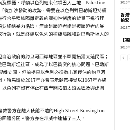
標語，呼籲以色列結束佔領巴人土地。Palestine
2025
聲明中表示：「從加沙發動的攻勢，需要在以色列對巴勒斯坦持續
香港
行合乎種族隔離定義的壓迫性制度的​​背景下進行理
拍緊
果要終結暴力循環，無論是壓迫者還是被壓迫者的暴
2025
取行動，就是終結以色列的種族隔離和對巴勒斯坦人的
【馮
2025
坦自治政府的約旦河西岸地區並不斷開拓猶太殖民區；
離巴勒斯坦社區，成為了以巴衝突的核心問題。巴勒斯
年界線立國，但前提是以色列必須撤出其侵佔的約旦河
哈馬斯於2017年亦曾表示願意接受以1967年界線
，以色列亦沒有停止在西岸開拓猶太殖民區及興建圍
警方在離大使館不遠的High Street Kensington
的團體分開。警方亦在示威中逮捕了三人。