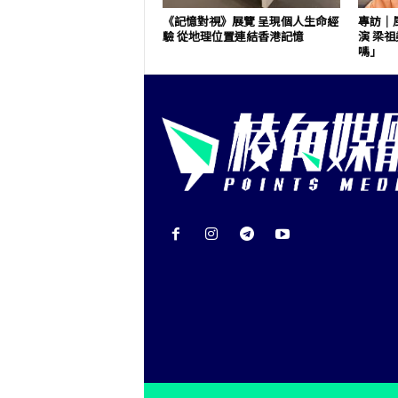
《記憶對視》展覽 呈現個人生命經
專訪｜
驗 從地理位置連結香港記憶
演 梁
嗎」