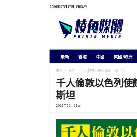
2026年07月17日, FRIDAY
棱
角
媒
體
最新
香港
中國
英國/歐洲
主頁
最新
千人倫敦以色列使館示威 抗...
千人倫敦以色列使
斯坦
2023年10月11日