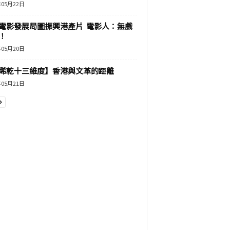
年05月22日
電影發展局圖振興港產片 電影人：無戲
！
年05月20日
睎乾十三維度】香港與文革的距離
年05月21日