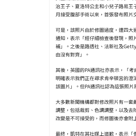
治王子、夏洛特公主和小兒子路易王
月接受腹部手術以來，首張發布照片
可是，該照片由於修圖過度，遭四大
通知，表示「經仔細檢查後發現，照
補」。之後是路透社、法新社及Gett
由沒有對齊」。
其後，英國的PA通訊社亦表示，「
明確表示我們正在尋求肯辛頓宮的澄
該圖片」。但PA通訊社認為這張照片
大多數新聞機構都對修改照片有一套
調整，包括裁剪、色調調整，以及去
改變是不可接受的，而修圖後亦會附
最終，凱特在其社媒上道歉，表示「