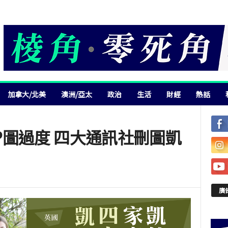
加拿大/北美
澳洲/亞太
政治
生活
財經
熱話
P圖過度 四大通訊社刪圖凱
廣