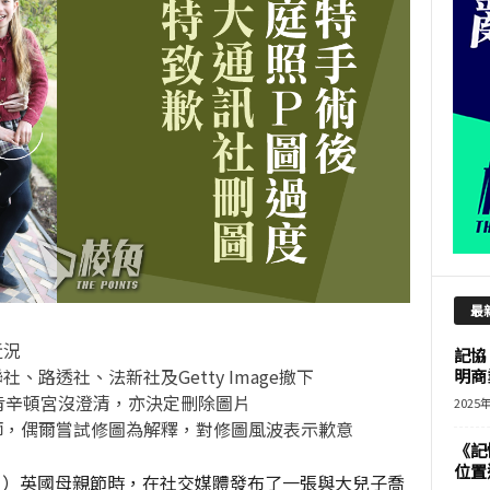
最
近況
記協
路透社、法新社及Getty Image撤下
明商
肯辛頓宮沒澄清，亦決定刪除圖片
2025
師，偶爾嘗試修圖為解釋，對修圖風波表示歉意
《記
位置
日）英國母親節時，在社交媒體發布了一張與大兒子喬