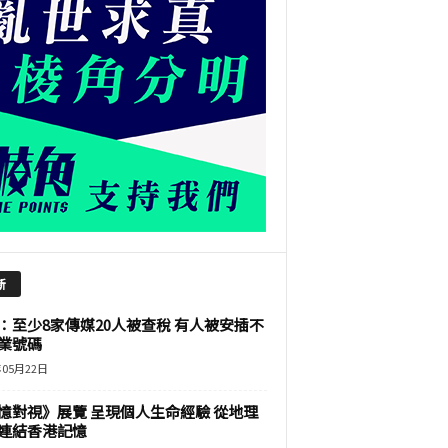
新
：至少8家傳媒20人被查稅 有人被安插不
業號碼
年05月22日
憶對視》展覽 呈現個人生命經驗 從地理
連結香港記憶