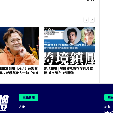
風車草劇團《ANA》倫敦重
跨境鎮壓 | 英國終承認存在跨境鎮
祖堯：給移英港人一句「你好
壓 首次頒布指引應對
重點新聞
聯
香港
報料
Info