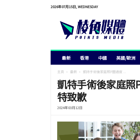
2026年07月15日, WEDNESDAY
棱
角
媒
體
最新
香港
中國
英國/歐洲
主頁
最新
凱特手術後家庭照P圖過度 ...
凱特手術後家庭照
特致歉
2024年03月12日