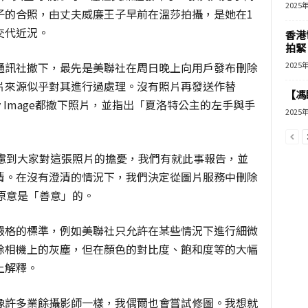
2025
子的合照，由丈夫威廉王子早前在溫莎拍攝，是她在1
交代近況。
香港
拍緊
通訊社撤下，最先是美聯社在周日晚上向用戶發布刪除
2025
片來源似乎對其進行過處理。沒有照片再發送作替
【馮
y Image都撤下照片，並指出「夏洛特公主的左手與手
2025
考慮到大家對這張照片的擔憂，我們有就此事報告，並
清。在沒有澄清的情況下，我們決定從圖片服務中刪除
原意是「善意」的。
嚴格的標準，例如美聯社只允許在某些情況下進行細微
除相機上的灰塵，但在顏色的對比度、飽和度等的大幅
上解釋。
像許多業餘攝影師一樣，我偶爾也會嘗試修圖。我想就