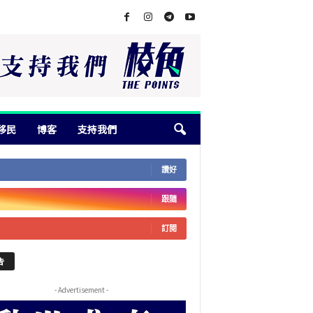
移民
博客
支持我們
讚好
跟隨
訂閱
告
- Advertisement -