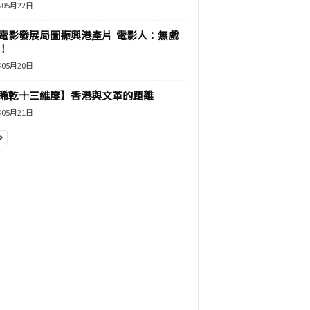
年05月22日
電影發展局圖振興港產片 電影人：無戲
！
年05月20日
睎乾十三維度】香港與文革的距離
年05月21日