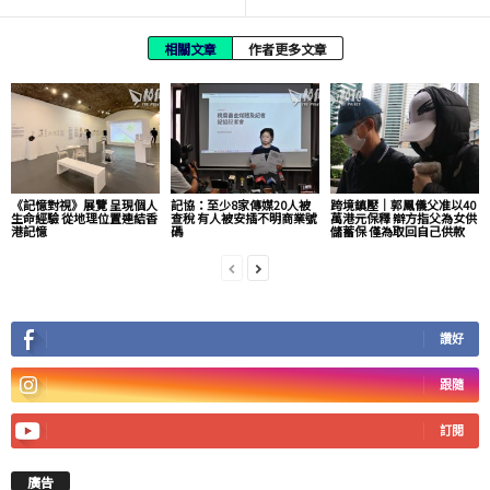
相關文章
作者更多文章
《記憶對視》展覽 呈現個人
記協：至少8家傳媒20人被
跨境鎮壓｜郭鳳儀父准以40
生命經驗 從地理位置連結香
查稅 有人被安插不明商業號
萬港元保釋 辯方指父為女供
港記憶
碼
儲蓄保 僅為取回自己供款
讚好
跟隨
訂閱
廣告