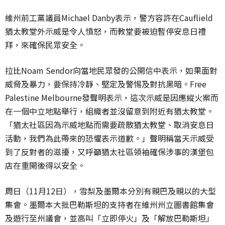
維州前工黨議員Michael Danby表示，警方容許在Cauflield
猶太教堂外示威是令人憤怒，而教堂要被迫暫停安息日禮
拜，來確保民眾安全。
拉比Noam Sendor向當地民眾發的公開信中表示，如果面對
威脅及暴力，要保持冷靜、堅定及警惕及對抗黑暗。Free
Palestine Melbourne發聲明表示，這次示威是因應縱火案而
在一個中立地點舉行，組織者並沒留意到附近有猶太教堂。
「猶太社區因為示威地點而需要疏散猶太教堂、取消安息日
活動，我們為此帶來的恐懼表示道歉。」聲明稱當天示威受
到了反對者的滋擾，又呼籲猶太社區領袖確保涉事的漢堡包
店在重開後得以安全。
周日（11月12日），雪梨及墨爾本分別有親巴及親以的大型
集會。墨爾本大批巴勒斯坦的支持者在維州州立圖書館集會
及遊行至州議會，並高叫「立即停火」及「解放巴勒斯坦」