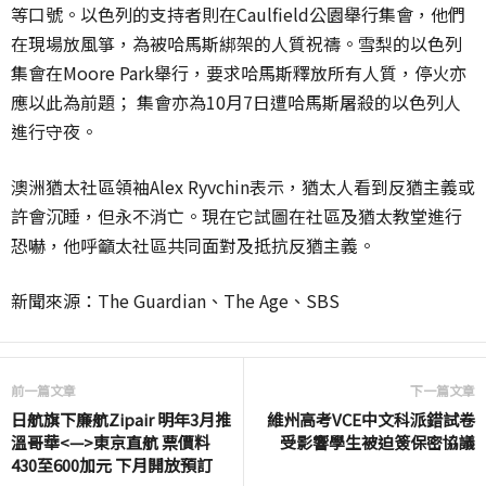
等口號。以色列的支持者則在Caulfield公園舉行集會，他們
在現場放風箏，為被哈馬斯綁架的人質祝禱。雪梨的以色列
集會在Moore Park舉行，要求哈馬斯釋放所有人質，停火亦
應以此為前題； 集會亦為10月7日遭哈馬斯屠殺的以色列人
進行守夜。
澳洲猶太社區領袖
Alex Ryvchin表示，猶太人看到反猶主義或
許會沉睡，但永不消亡。現在它試圖在社區及猶太教堂進行
恐嚇，他呼籲太社區共同面對及抵抗反猶主義。
新聞來源：The Guardian、The Age、SBS
前一篇文章
下一篇文章
日航旗下廉航Zipair 明年3月推
維州高考VCE中文科派錯試卷
溫哥華<—>東京直航 票價料
受影響學生被迫簽保密協議
430至600加元 下月開放預訂