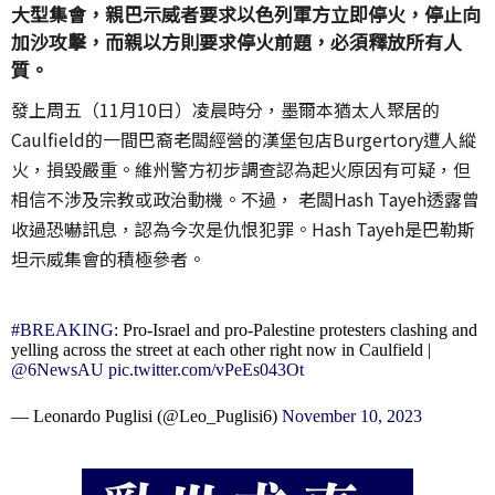
大型集會，親巴示威者要求以色列軍方立即停火，停止向
加沙攻擊，而親以方則要求停火前題，必須釋放所有人
質。
發上周五（11月10日）凌晨時分，墨爾本猶太人聚居的
Caulfield的一間巴裔老闆經營的漢堡包店Burgertory遭人縱
火，損毀嚴重。維州警方初步調查認為起火原因有可疑，但
相信不涉及宗教或政治動機。不過， 老闆Hash Tayeh透露曾
收過恐嚇訊息，認為今次是仇恨犯罪。Hash Tayeh是巴勒斯
坦示威集會的積極參者。
#BREAKING
: Pro-Israel and pro-Palestine protesters clashing and
yelling across the street at each other right now in Caulfield |
@6NewsAU
pic.twitter.com/vPeEs043Ot
— Leonardo Puglisi (@Leo_Puglisi6)
November 10, 2023