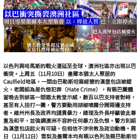
以色列與哈馬斯的戰火漫延至全球，澳洲社區亦出現以巴
衝突。上周五（11月10日）墨爾本猶太人聚居的
Caulfield地區，一間由巴勒斯坦裔經營的漢堡包店被縱
火，老闆認為是仇恨犯罪（Hate Crime），有親巴團體
當晚去到該區一間猶太教堂示威，數百以巴支持者對峙，
甚至有人扭打一團，警方要動用胡椒噴霧分開兩邊支持
者。維州州長及政界均讉責暴力，總理及外長呼籲彼此尊
重及和平，並強調澳洲不容許任何暴力及仇恨。警方則認
為漢堡包店起火有可疑，但相信不涉宗教及政治動機。周
日（11月12日）雪梨及墨爾本均有親以色列及親巴勒斯坦