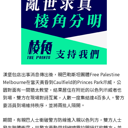
漢堡包店出事消息傳出後，
親巴勒斯坦團體Free Palestine
Melbourne在當天黃昏到
Caulfield
的Princes Park示威，公
園對面有一間猶太教堂，結果居住在附近的以色列示威者也
到場，雙方在現場對歭互駡，人數一度集結達4百多人。警方
要派員到場維持秩序，並將兩批人隔開。
期間，有親巴人士衝破警方防線進入親以色列方，雙方人士
發生肢體衝突，廿警方要動用胡椒噴霧拉開扭打的雙方，並