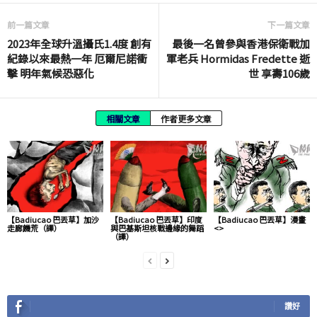
前一篇文章
下一篇文章
2023年全球升溫攝氏1.4度 創有
最後一名曾參與香港保衛戰加
紀錄以來最熱一年 厄爾尼諾衝
軍老兵 Hormidas Fredette 逝
擊 明年氣候恐惡化
世 享壽106歲
相關文章
作者更多文章
【Badiucao 巴丟草】加沙
【Badiucao 巴丟草】印度
【Badiucao 巴丟草】漫畫
走廊饑荒（譯）
與巴基斯坦核戰邊緣的舞蹈
<>
（譯）
讚好