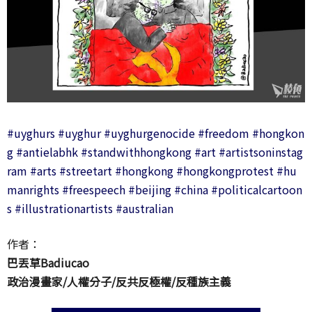
#uyghurs
#uyghur
#uyghurgenocide
#freedom
#hongkon
g
#antielabhk
#standwithhongkong
#art
#artistsoninstag
ram
#arts
#streetart
#hongkong
#hongkongprotest
#hu
manrights
#freespeech
#beijing
#china
#politicalcartoon
s
#illustrationartists
#australian
作者：
巴丟草Badiucao
政治漫畫家
/
人權分子
/
反共反極權
/
反種族主義