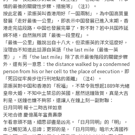
情的最後的關鍵性步驟、措施等」（注3）。
按此定義，梁振英叫香港用好「一国兩制」，為中国高質量
發展「走好最後一公里」，即表示中国發展已進入末期，香
港走完這段路，中国也發展完畢了，對不對？若中共国祚延
綿不絕，自然無所謂「最後一段里程」。
「最後一公里」雖說出自十八大，但梁振英的洋文這麼好，
沒理由不知道此話源自英語「the last mile（最後一英
里）」，而「the last mile」除了表示最後階段的關鍵步驟
外，還有另一意思：the distance walked by a condemned
person from his or her cell to the place of execution，即
「死囚從牢房步往行刑地點的距離」（注4）。
梁振英對中国和香港的「祝福」，不禁令我想起1889年光緒
皇帝大婚，不知中土禁忌的英國，居然送鐘致賀，真是大吉
利是。送鐘也嫌不夠邪，還讓人在鐘上刻一副對聯：
日月同明 報十二時吉祥如意
天地合德 慶億萬年富貴壽康
乍看意頭不錯，細思卻盡是凶兆。「日月同明」的「明」，
本已觸犯清人忌諱；更邪的是，「日月同明」暗示大清國祚