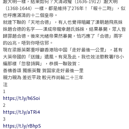
跟大明一樣，結果如何？大清政權（1636-1912）跟大明
（1368-1644）一樣，都是維持了276年！「報十二時」，似
也呼應滿清的十二個皇帝。
就連下聯的「天地合德」，有人也覺得暗藏了漢朝趙飛燕妹
妹趙合德的名字——漢成帝寵幸趙氏姊妹，結果暴斃，眾人皆
歸罪趙合德。後來光緒帝果然暴斃，恰巧應了「合德」兩字
的凶兆，唔到你唔信邪。
現在梁振英鄭重呼籲香港陪中国「走好最後一公里」，甚有
大英帝國的「送鐘」遺風。有見及此，我也效法懲教署FB小
編那樣「忽發詩興」，恭撰一聯致賀：
善禱善頌 獨振英聲 賀国家走好最後一里
親力親為 差近平政 較元祚尚輸二十三年
注
1
https://t.ly/h6Soi
2
https://t.ly/aTRi4
3
https://t.ly/rBhpS