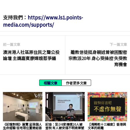
支持我們：
https://www.ls1.points-
media.com/supports/
前一篇文章
下一篇文章
澳洲港人社區原住民之聲公投
離教信徒挺身親述曾被困聖密
論壇 主講嘉賓廖嬋娥惹爭議
宗教派20年 身心受操控 失受教
育機會
相關文章
作者更多文章
《記憶對視》展覽 呈現個人
記協：至少8家傳媒20人被
【馮睎乾十三維度】香港與
生命經驗 從地理位置連結香
查稅 有人被安插不明商業號
文革的距離