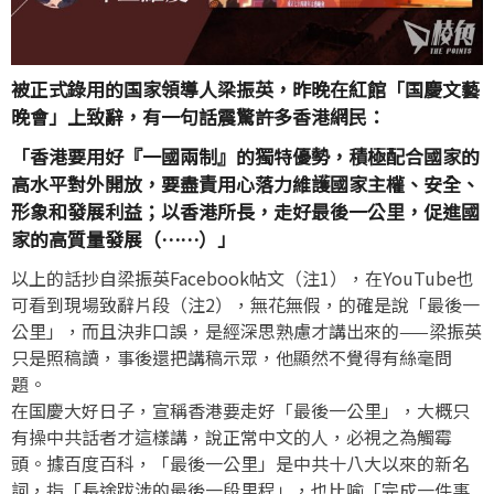
被正式錄用的国家領導人梁振英，昨晚在紅館「国慶文藝
晚會」上致辭，有一句話震驚許多香港網民：
「香港要用好『一國兩制』的獨特優勢，積極配合國家的
高水平對外開放，要盡責用心落力維護國家主權、安全、
形象和發展利益；以香港所長，走好最後一公里，促進國
家的高質量發展（⋯⋯）」
以上的話抄自梁振英Facebook帖文（注1），在YouTube也
可看到現場致辭片段（注2），無花無假，的確是說「最後一
公里」，而且決非口誤，是經深思熟慮才講出來的——梁振英
只是照稿讀，事後還把講稿示眾，他顯然不覺得有絲毫問
題。
在国慶大好日子，宣稱香港要走好「最後一公里」，大概只
有操中共話者才這樣講，說正常中文的人，必視之為觸霉
頭。據百度百科，「最後一公里」是中共十八大以來的新名
詞，指「長途跋涉的最後一段里程」，也比喻「完成一件事