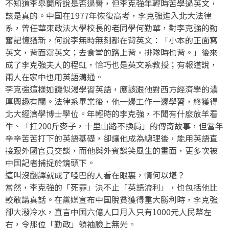
不知道李皋蘭所說是否過譽，但李克強年輕時苦學過英文，
該是真的。中国在1977年恢復高考，李克強進入北大法律
系，曾任華東政法大學校長的老同學何勤華，對李克強的勤
奮記憶猶新，何說李無時無刻都在背英文：「小本的正面寫
英文，背面寫英文；去食堂的路上背，排隊時也背。」後來
成了李克強夫人的程虹，恰巧也是英文系教授；有報道說，
兩人在家中也用英語溝通。
李克強這樣如饑似渴學習英語，應該跟他對西方經濟學的濃
厚興趣有關。法律系畢業後，他一邊工作一邊學習，終獲得
北大經濟學博士學位。年輕時的李克強，不聞有什麼放羊看
牛、「扛200斤麥子，十里山路不換肩」的傳奇故事，但當年
辛辛苦苦打下的英語基礎，卻讓他成為總理後，能用英語直
接跟外國官員交談，而他與外賓談笑風生的畫面，更多次被
中国記者捕捉於鏡頭下。
這叫沒翻譯就成了啞巴的人看在眼裏，情何以堪？
當然，李克強的「死罪」決不止「英語流利」，也包括他比
較敢講真話。在黨媒宣布中国脫貧獲得重大勝利時，李克強
卻大潑冷水，直言中国六億人口月入只有1000元人民幣左
右，令那位「勤政」領袖臉上無光。