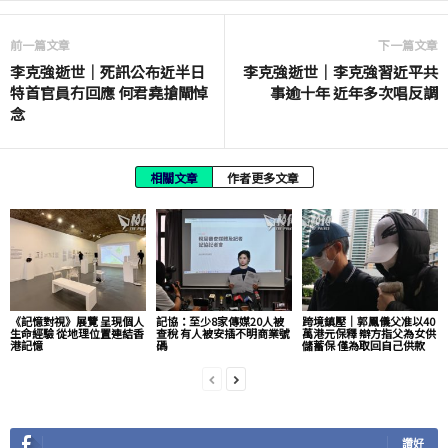
前一篇文章
下一篇文章
李克強逝世｜死訊公布近半日
李克強逝世｜李克強習近平共
特首官員冇回應 何君堯搶閘悼
事逾十年 近年多次唱反調
念
相關文章
作者更多文章
《記憶對視》展覽 呈現個人
記協：至少8家傳媒20人被
跨境鎮壓｜郭鳳儀父准以40
生命經驗 從地理位置連結香
查稅 有人被安插不明商業號
萬港元保釋 辯方指父為女供
港記憶
碼
儲蓄保 僅為取回自己供款
讚好