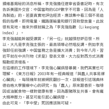
據維基揭秘的消息所稱，李克強擔任遼寧省委書記時，有次
告訴美國外交官：中国當時的GDP數字不可靠，因為是「人
為製造」的，若要真實地評估經濟，應該集中看三個不易造
假的指標，即用電量、鐵路運輸量和銀行貸款發放量。此說
很有見地，後來外媒就稱之為「李克強指數（Li keqiang
Index）」。
李克強越能幹越受讚賞，「另一位」就越憤怒妒忌恨。所
以，大凡是李克強主張的，最高領導必然唱反調。例如李克
強卸任前強調，中国當務之急是擴大消費；到今年八月，習
近平就在中共刊物《求是》發表文章，大力反對西方式消費
驅動經濟增長。
在這樣的工作環境下，李克強心臟病發暴斃，我們其實也可
理解。《東方日報》2003年有一經典報道「與蠢人共事易爆
心臟病」，每隔幾年就被網民翻炒一次，該報道引述瑞典林
德伯格大學醫療中心的研究，指「蠢人」原來跟香菸、咖啡
因或油膩食物一樣對健康有害，因為跟豬隊友共事，會有龐
大精神壓力，甚至可能引起心臟病發。
由此可見，「李中堂」死因應該無可疑。
_______________________