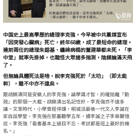
中国史上最高學歷的總理李克強，今早被中共黨媒宣布
「因突發心臟病」死亡，終年68歲，成了最短命的總理。
連前兩任的總理朱鎔基、纏綿病榻的董建華都未死，「李
中堂」就率先掛掉，也難怪大眾諸多揣測，陰謀論滿天飛
了。
但無論具體死法是啥，說李克強死於「太叻」（即太能
幹），雖不中亦不遠矣。
跟胡錦濤同是安徽人的李克強，論學識才智，的確拋離「勤
政」的那個一大截。胡錦濤出名記性好，李克強亦不遑多
讓。文革時代，小學曾經停課，桐城派最後一代文人李誠在
家自設學堂，李克強在那裏聽學五年。據李誠之子李皋蘭憶
述，李克強「看書基本上過目不忘，考試都是班上最好的幾
名。」