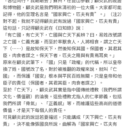
「各位同行，我剛剛去了蘇州，在崑山參觀了顧炎武的故居
和博物館，顧炎武是我們明末清初的一位大儒。大家都可能
記得，他的至理名言是“國家興亡，匹夫有責”。」（注2）
對不起，我就不記得顧炎武有說過「國家興亡，匹夫有責」
這句話，只記得顧炎武在《日知錄》說：
「有亡國，有亡天下，亡國與亡天下奚辨？曰，易姓改號謂
之亡國。仁義充塞，而至於率獸食人，人將相食，謂之亡天
下（⋯⋯）是故知保天下，然後知保其國。保國者，其君其
臣，肉食者謀之。保天下者，匹夫之賤與有責焉耳矣。」
原來在顧炎武筆下，「國」只是「政權」的代稱，所以皇帝
換了姓，國號改了名，對於被推翻的政權來說，就叫「亡
國」，而保護「國安」根本與平民百姓無關，只是皇帝和他
臣子的責任（保國者，其君其臣，肉食者謀之）。
至於「亡天下」，顧炎武其實是指中國傳統禮教（我們所謂
文化、價值觀）的淪喪。這些禮教尤指人的仁孝節義，包括
我們所謂「骨氣」、「正義感」等，而維護這些高尚的道德
價值，才是天下每個人的責任。
可見顧炎武的說話若要撮述，只能講成「天下興亡，匹夫有
責」，決不能像張國良所說，曲解為「國家興亡，匹夫有