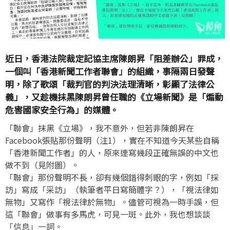
近日，香港法院裁定記協主席陳朗昇「阻差辦公」罪成，
一個叫「香港新聞工作者聯會」的組織，事隔兩日發聲
明，除了歌頌「裁判官的判決法理清晰，彰顯了法律公
義」，又趁機抹黑陳朗昇曾任職的《立場新聞》是「煽動
危害國家安全行為」的媒體。
「聯會」抹黑《立場》，我不意外，但若非陳朗昇在
Facebook張貼那份聲明（注1），實在不知道今天某些自稱
「香港新聞工作者」的人，原來連寫幾段正確無誤的中文也
做不到（見附圖）。
「聯會」那份聲明不長，卻有幾個錯得刺眼的字，例如「採
訪」寫成「采訪」（執筆者平日寫簡體字？），「視法律如
無物」又寫作「視法律於無物」。儘管可視為一時手誤，但
這「聯會」做事有多馬虎，可見一斑。此外，我也想談談
「信息」一詞。