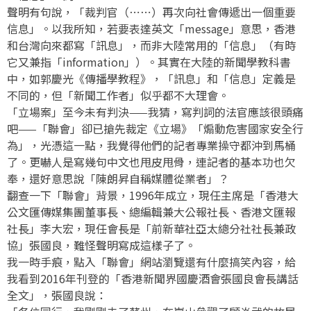
聲明有句說，「裁判官（⋯⋯）再次向社會傳遞出一個重要
信息」。以我所知，若要表達英文「message」意思，香港
和台灣向來都寫「訊息」，而非大陸常用的「信息」（有時
它又兼指「information」）。其實在大陸的新聞學教科書
中，如郭慶光《傳播學教程》，「訊息」和「信息」定義是
不同的，但「新聞工作者」似乎都不大理會。
「立場案」至今未有判決——我猜，寫判詞的法官應該很頭痛
吧——「聯會」卻已搶先裁定《立場》「煽動危害國家安全行
為」，光憑這一點，我覺得他們的記者專業操守都沖到馬桶
了。更嚇人是寫幾句中文也甩皮甩骨，連記者的基本功也欠
奉，還好意思說「陳朗昇自稱媒體從業者」？
翻查一下「聯會」背景，1996年成立，現任主席是「香港大
公文匯傳媒集團董事長、總編輯兼大公報社長、香港文匯報
社長」李大宏，現任會長是「前新華社亞太總分社社長兼政
協」張國良，難怪聲明寫成這樣子了。
我一時手痕，點入「聯會」網站瀏覽還有什麼搞笑內容，給
我看到2016年刊登的「香港新聞界國慶酒會張國良會長講話
全文」，張國良說：