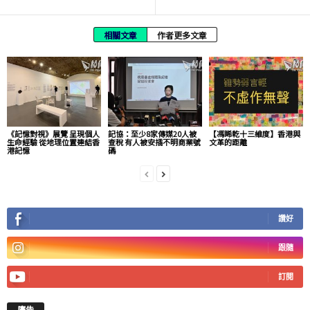
相關文章
作者更多文章
《記憶對視》展覽 呈現個人
記協：至少8家傳媒20人被
【馮睎乾十三維度】香港與
生命經驗 從地理位置連結香
查稅 有人被安插不明商業號
文革的距離
港記憶
碼
讚好
跟隨
訂閱
廣告