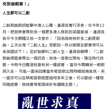
夾到做啲事！」
人生都可以二創
二創歌曲歌詞能擊中港人心聲，潘源良實行添食，在今年12
月，把音樂會帶到另一個更多港人移民的英國曼城 ，潘源良
表示今次開騷又係一次意外：「因為我哋有好多二創既歌
曲，上次台灣『二創人生』受歡迎，所以啲朋友都覺得可以
係英國試下！」至於點解叫二創人生，潘源良解釋：「二創
歌曲裡面會帶出一個訊息，就係一首歌出現咗，隨住時代改
變，今時今日聽落就會有另一種感覺 ，當你今再轉另一啲歌
詞入去， 可能一面係回應當年呢首歌出現時嘅經典氣氛，另
一面亦可以反映呢首歌經歷過咁多年之後，可以變成一種唔
同嘅感覺，我哋覺等呢個係好有趣嘅主題！」