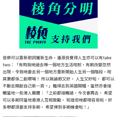
音樂可以靠新歌詞獲新生命，潘源良覺得人生亦可以有take
two：「有時我哋過去喺一個地方生活咁耐，有啲改變忽然
出現，令我哋要去另一個地方重新開始人生另一個階段，咁
其實都係二創嚟喎！ 所以無論歌又好， 人生又好啦， 都可以
不斷去開創自己新一頁。」難得去到英國開騷，當然亦會接
觸當地一些港人團體：「之前都接觸過，今次會再去， 希望
可以多啲同當地香港人互相鼓勵， 知道佢哋都唔容易啦，好
多嘢都須要支持多啲， 希望俾到多啲機會啦！」