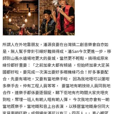
所謂人在外地靠朋友，潘源良要在台灣搞二創音樂會自亦如
是，無人幫手穿針引線好難搞得成。潘San今次更進一步，移
師到山長水遠場地更大的曼城，當然更不輕鬆，搞得成原來
緣份都好重要：「之前加拿大都有傾過 ，但始終加拿大定英
國都好啦，要完成一次演出要好多嘅機緣巧合！好多事要配
合，先要有場地，又要有當地樂手啦， 因為我地唔可以運咁
多樂手去，仲有工程人員等等， 要當地有啲技術人員同我地
合作，連樂手都係要逐個捉，睇下佢地有冇時間大家夾唔夾
到啦，聚埋一班人有啲人唱有啲人彈。 今次我地亦會有一啲
當地既樂手，當地嘅和音上台表演 ，以移居當地嘅身份同大
家見面唱吓歌，成個場坐滿可以有三、四百人。」真心期望