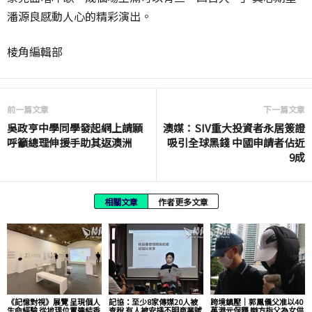
潘源良感動人心的精彩演出。
棱角編輯部
前一篇文章
下一篇文章
吳政亨中學同學發起網上請願
澳媒：SIV重大投資者永居簽證
呼籲總理伸援手助其返澳洲
吸引全球黑錢 中國申請者佔近
9成
相關文章
作者更多文章
《記憶對視》展覽 呈現個人
記協：至少8家傳媒20人被
跨境鎮壓｜郭鳳儀父准以40
生命經驗 從地理位置連結香
查稅 有人被安插不明商業號
萬港元保釋 辯方指父為女供