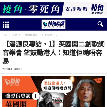
主頁
最新
【潘源良專訪·1】英國開二...
【潘源良專訪·1】英國開二創歌詞
音樂會 望鼓勵港人：知道佢哋唔容
易
2023年11月03日