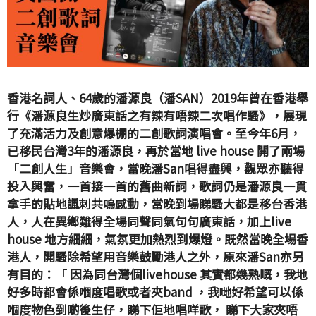
香港名詞人、64歲的潘源良（潘SAN）2019年曾在香港舉
行《潘源良生炒廣東話之有辣有唔辣二次唱作騷》，展現
了充滿活力及創意爆棚的二創歌詞演唱會。至今年6月，
已移民台灣3年的潘源良，再於當地 live house 開了兩場
「二創人生」音樂會，當晚潘San唱得盡興，觀眾亦聽得
投入興奮，一首接一首的舊曲新詞，歌詞仍是潘源良一貫
拿手的貼地諷刺共嗚感動，當晚到場睇騷大都是移台香港
人，人在異鄉難得全場同聲同氣句句廣東話，加上live
house 地方細細，氣氛更加熱烈到爆燈。既然當晚全場香
港人，開騷除希望用音樂鼓勵港人之外，原來潘San亦另
有目的：「 因為同台灣個livehouse 其實都幾熟嘅，我地
好多時都會係嗰度唱歌或者夾band ，我哋好希望可以係
嗰度物色到啲後生仔，睇下佢地唱咩歌， 睇下大家夾唔