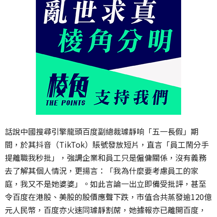
話說中國搜尋引擎龍頭百度副總裁璩靜响「五一長假」期
間，於其抖音（TikTok）賬號發放短片，直言「員工鬧分手
提離職我秒批」，強調企業和員工只是僱傭關係，沒有義務
去了解其個人情況，更揚言：「我為什麼要考慮員工的家
庭，我又不是她婆婆」。如此言論一出立即備受批評，甚至
令百度在港股、美股的股價應聲下跌，市值合共蒸發逾120億
元人民幣，百度亦火速同璩靜割蓆，她據報亦已離開百度，