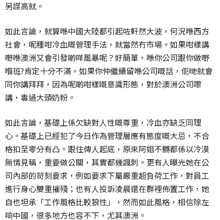
另謀高就。
如此言論，就算喺中國大陸都引起咗軒然大波，何況喺西方
社會，呢種咁冷血嘅管理手法，就當然冇市場。如果咁樣講
嘢喺澳洲又會引發啲咩風暴呢？好簡單，喺你公司跟你做嘢
嗰班?肯定十分不滿，如果你仲繼續留喺公司嘅話，佢哋就會
同你講拜拜，因為呢啲咁樣嘅意識形態，對於澳洲公司嚟
講，毒過大頭奶粉。
如此言論，基礎上係欠缺對人性嘅尊重，冷血亦缺乏同理
心。基礎上已經犯了今日作為管理層應有態度嘅大忌，不合
格扣至零分有凸。跟住俾人起底，原來阿姐不嬲都係以冷漠
無情見稱，重要做公關，其實都幾諷刺。更有人曝光她在公
司內部的苛刻要求，例如要求下屬嚴重超負荷工作，對員工
進行身心雙重摧殘；也有人投訴淩晨還在群裡佈置工作，她
自也坦承「工作風格比較狼性」，然而如此風格，相信除左
响中國，很多地方也容不下，尤其澳洲。