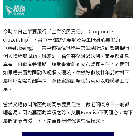
今時今日企業要履行「企業公民責任」（corporate
citizenship），其中一樣就係要顧及員工嘅身心靈健康
（Well being），當中包括佢哋喺平常生活所遇到響到佢哋
個人情緒嘅問題，喺澳洲，舊年甚至通過法例，家暴都能夠
享有十日嘅有薪假期，讓受害者能夠安心處理事件。老闆們
如果唔去面對同融入呢個大環境，依然好似幾廿年前咁對下
屬呼呼喝喝冷酷無情，係依家絕對唔使旨意可以喺職場上立
足。
當然又唔係叫你面對啲同事要買佢怕，做老闆嘅今日一啲都
唔容易，因為要面對業績之餘，又要Exercise下同理心，對下
屬們噓寒問暖一下，先至係新時代嘅管理模式。