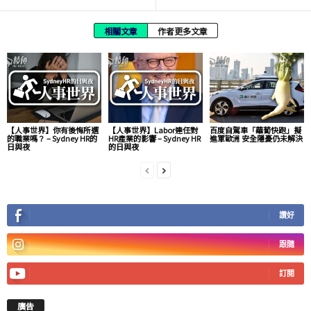
相關文章
作者更多文章
【人事世界】你有後悔所選
【人事世界】Labor連任對
百度自駕車「蘿蔔快跑」擬
的職業嗎？ – Sydney HR的
HR產業的影響 – Sydney HR
進軍歐洲 安全隱憂仍未解決
日與夜
的日與夜
讚好
跟隨
訂閱
廣告