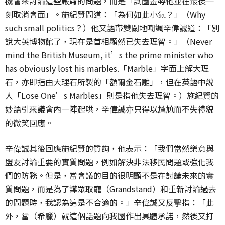
機會來討論這些嚴肅的問題，而是「試圖羞辱他並在最後一
刻取消會面」。施紀賢問道：「為何如此小氣？」（Why
such small politics？）他又語帶雙關地嘲諷辛偉誠道：「別
說大英博物館了，現在是首相顯然已失去理智。」（Never
mind the British Museum, it’s the prime minister who
has obviously lost his marbles.「Marble」字面上解大理
石，亦即指由大理石所製的「額爾金石雕」，但在英語中說
人「Lose One’s Marbles」則是指他失去理智。）施紀賢的
妙語引來議會內一陣起哄，辛偉誠亦只得以尷尬而不失禮貌
的微笑回應。
辛偉誠其後回應施紀賢的質詢，他表示：「我們當然樂意與
盟友討論重要的實質問題，例如解決非法移民問題或強化我
們的防務。但是，當會議的目的很明顯不是在討論未來的實
質問題，而是為了譁眾取寵（Grandstand）和重新討論過去
的問題時，我認為這是不合適的。」辛偉誠又反撃指：「此
外，當（希臘）就這個話題向我國作出具體承諾，然後又打