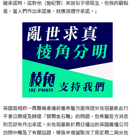
破承諾時，這對他（施紀賢）來說似乎很陌生，但我的觀點
是，當人們作出承諾後，就應該遵守承諾。」
英國首相府一再聲稱會議前獲希臘方面保證米佐塔基斯此行
不會公開提及歸還「額爾金石雕」的問題，但希臘官方消息
則否認有作出承諾。米佐塔基斯於周日播出的英國廣播公司
訪問中觸及了有關話題，導致辛偉誠取消了原定周二與米佐