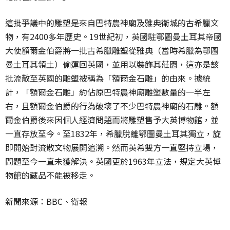
這批爭議中的雕塑是來自巴特農神廟及雅典衛城的古希臘文
物，有2400多年歷史。19世紀初，英國駐鄂圖曼土耳其帝國
大使額爾金伯爵將一批古希臘雕塑從雅典（當時希臘為鄂圖
曼土耳其領土）偷運回英國，並用以裝飾其莊園，這亦是該
批流散至英國的雕塑被稱為「額爾金石雕」的由來。據統
計，「額爾金石雕」約佔原巴特農神廟雕塑數量的一半左
右，且額爾金伯爵的行為破壞了不少巴特農神廟的石雕。額
爾金伯爵後來因個人經濟問題而將雕塑售予大英博物館，並
一直存放至今。至1832年，希臘脫離鄂圖曼土耳其獨立，旋
即開始對流散文物展開追溯。然而英希雙方一直堅持立場，
問題至今一直未獲解決。英國更於1963年立法，規定大英博
物館的藏品不能被移走。
新聞來源：BBC、衛報