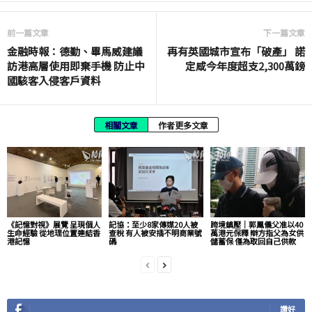
前一篇文章
下一篇文章
金融時報：德勤、畢馬威建議
再有英國城市宣布「破產」 諾
訪港高層使用即棄手機 防止中
定咸今年度超支2,300萬鎊
國駭客入侵客戶資料
相關文章
作者更多文章
《記憶對視》展覽 呈現個人
記協：至少8家傳媒20人被
跨境鎮壓｜郭鳳儀父准以40
生命經驗 從地理位置連結香
查稅 有人被安插不明商業號
萬港元保釋 辯方指父為女供
港記憶
碼
儲蓄保 僅為取回自己供款
讚好