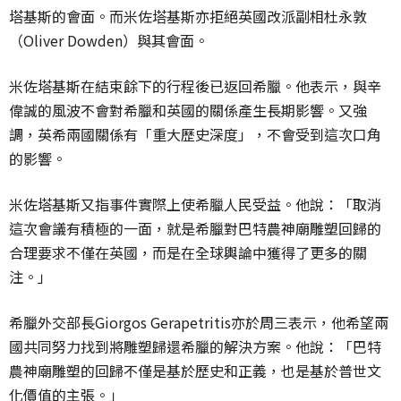
塔基斯的會面。而米佐塔基斯亦拒絕英國改派副相杜永敦
（Oliver Dowden）與其會面。
米佐塔基斯在結束餘下的行程後已返回希臘。他表示，與辛
偉誠的風波不會對希臘和英國的關係產生長期影響。又強
調，英希兩國關係有「重大歷史深度」，不會受到這次口角
的影響。
米佐塔基斯又指事件實際上使希臘人民受益。他說：「取消
這次會議有積極的一面，就是希臘對巴特農神廟雕塑回歸的
合理要求不僅在英國，而是在全球輿論中獲得了更多的關
注。」
希臘外交部長Giorgos Gerapetritis亦於周三表示，他希望兩
國共同努力找到將雕塑歸還希臘的解決方案。他說：「巴特
農神廟雕塑的回歸不僅是基於歷史和正義，也是基於普世文
化價值的主張。」