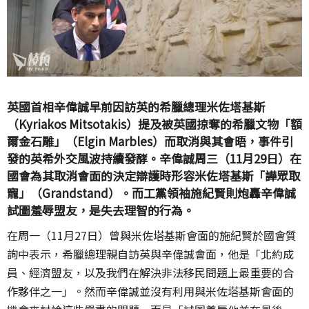
英國首相辛偉誠早前因訪英的希臘總理米佐塔基斯
（Kyriakos Mitsotakis）提及被英國掠奪的希臘文物「額
爾金石雕」（Elgin Marbles）而取消與其會晤，事件引
發的英希外交風波持續發酵。辛偉誠周三（11月29日）在
國會為其取消會面的決定辯護時形容米佐塔基斯「譁眾取
寵」（Grandstand）。而工黨領袖施紀賢則炮轟辛偉誠
試圖羞辱盟友，是失去理智的行為。
在周一（11月27日）曾與米佐塔基斯會面的施紀賢於國會質
詢中表示，希臘總理親自訪英與辛偉誠會面，他是「北約成
員、經濟盟友，以及我們在解決非法移民問題上最重要的合
作夥伴之一」。然而辛偉誠並沒有利用與米佐塔基斯會面的