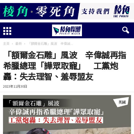
主頁
最新
「額爾金石雕」風波 辛偉誠...
「額爾金石雕」風波 辛偉誠再指
希臘總理「譁眾取寵」 工黨炮
轟：失去理智、羞辱盟友
2023年11月30日