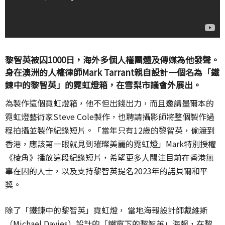
黎智英被囚1000日，海外多個人權團體及傳媒為他發聲。
身在澳洲的人權律師Mark Tarrant親自設計一個名為「鐵
鍊中的黎智英」的霓虹燈箱，在雪梨市議會外展出。
為製作這個霓虹燈箱，他不但出錢出力，而且邀請墨爾本的
霓虹燈藝術家Steve Cole製作，也聘請攝影師將整個製作過
程拍攝並製作紀錄短片。「當年只有12歲的黎智英，偷渡到
香港，應該第一眼就見到璀璨美麗的霓虹燈」Mark特別授權
《棱角》播放這段紀錄短片，希望更多人關注目前在香港無
辜在囚的人士，以及支持黎智英提名2023年的諾貝爾和平
獎。
除了「鐵鍊中的黎智英」霓虹燈， 當地海報設計師戴維斯
（Michael Davies）設計的「鐵窗下的黎智英」海報，在黎