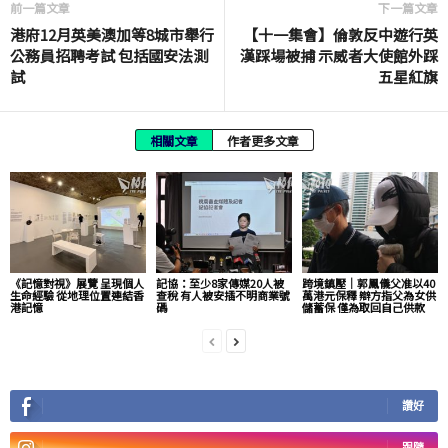
前一篇文章
下一篇文章
港府12月英美澳加等8城市舉行
【十一集會】倫敦反中遊行英
公務員招聘考試 包括國安法測
漢踩場被捕 示威者大使館外踩
試
五星紅旗
相關文章
作者更多文章
《記憶對視》展覽 呈現個人
記協：至少8家傳媒20人被
跨境鎮壓｜郭鳳儀父准以40
生命經驗 從地理位置連結香
查稅 有人被安插不明商業號
萬港元保釋 辯方指父為女供
港記憶
碼
儲蓄保 僅為取回自己供款
讚好
跟隨