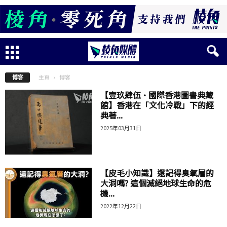
主頁
博客
博客
【壹玖肆伍·國際香港圖書典藏
館】香港在「文化冷戰」下的經
典著...
2025年03月31日
【皮毛小知識】還記得臭氧層的
大洞嗎? 這個滅絕地球生命的危
機...
2022年12月22日