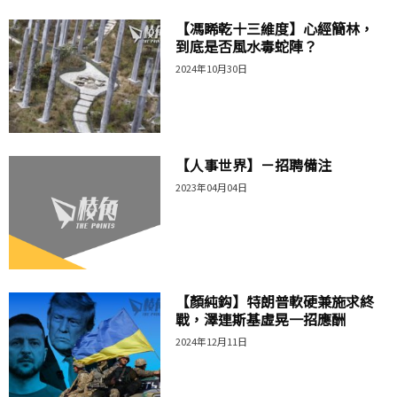
【馮睎乾十三維度】心經簡林，
到底是否風水毒蛇陣？
2024年10月30日
【人事世界】－招聘備注
2023年04月04日
【顏純鈎】特朗普軟硬兼施求終
戰，澤連斯基虛晃一招應酬
2024年12月11日