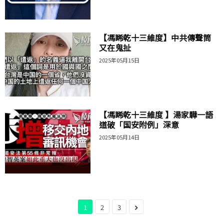
【馮睎乾十三維度】中共傳聲筒
又在鬼扯
2025年05月15日
【馮睎乾十三維度 】湯家驊一語
道破「国安附例」深意
2025年05月14日
1
2
3