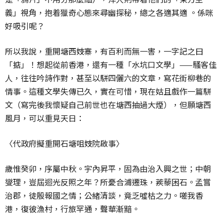
義」視角，抱着獵奇心態來尋幽探秘，總之各適其適 。係咪
好吸引呢？
所以我說，重開塘西妓寨，有百利而無一害，一字記之曰
「掂」！想起從前香港，還有一種「水坑口文學」——騷客佳
人，往往吟詩作對，甚至以駢四儷六的文章，寫花街柳巷的
情事。這種文學失傳已久，實在可惜，現在姑且戲作一篇駢
文（寫完後我懷疑自己前世也在塘西抽過大煙），但願塘西
風月，可以重見天日：
〈代政府擬重開石塘咀妓院啟事〉
歲惟癸卯，序屬中秋。宇內昇平，固為由治入興之世；中朝
燮理，豈屆迴光反照之年？所憂合浦遷珠，蒺藜困石。孟嘗
治郡，徒殷報國之情；公緒清談，竟乏噓枯之力。嗟我香
港，復彼漁村，行旅罕通，聲華漸黯。