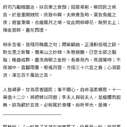
府司乃勵精圖治，扶百業之衰頹；屈膝卑躬，察四民之疾
苦。於是重開妓院，庶致中興。夫樂貴及時，莫負魚龍之
夜；遊當秉燭，合趨風月之場。從此問柳尋花，無勞北上；
揮金買醉，盡在西環。
柳永含毫，皆殘月曉風之句；周瑜顧曲，正淺斟低唱之餘。
聆北里之新聲，攬東山之妙妓。朱唇競艷，已空北部之胭
脂；稚齒成群，盡洗南朝之金粉。長春苑內，燕語鶯啼；不
夜城中，雲翻雨覆。根搖月窟，方探三十六宮之春；心溺愛
流，渾忘百千萬劫之苦。
人皆尋夢，甘為眾香國民；事不關心，自命溫柔鄉愿。十一
哥偕十二少，將把臂以同遊；李夫人與菊夫人，並瘦腰而起
舞。欲為歡於玄夜，必稅駕於青樓。尚祈早光，是禱。
_______________________
耶穌說：「一粒麥子不落在地裏死了，仍舊是一粒；若是死