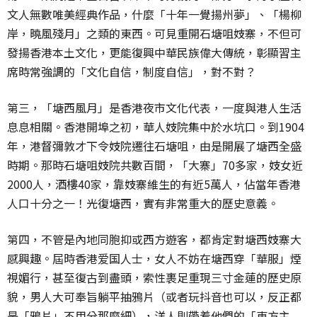
文人無數唯美經典作品，什麼「十年一覺揚州夢」、「楊柳
岸，曉風殘月」之類的東西。可見重開石塘咀妓寨，不但可
發揚香港本土文化，更能復興中華民族偉大傳統，彰顯習主
席時常強調的「文化自信，制度自信」，對不對？
第三，「塘西風月」是香港夜市文化代表，一度與港人生活
息息相關。香港開埠之初，華人妓院集中於水坑口。到1904
年，港督彌敦才下令妓院遷往石塘咀，由是開展了塘西全盛
時期。那時石塘咀妓院共數百間，「大寨」70多家，妓女近
2000人，酒樓40家，靠妓寨維生的有近5萬人，佔當年香港
人口十分之一！光復塘西，實有非常重大的歷史意義。
第四，不管是內地同胞抑或西方遊客，都肯定對塘西妓寨大
感興趣。屆時香港爱国人士，女人不妨在塘西穿「華服」煙
視媚行，甚至復古到盡頭，索性裹足重現三寸金蓮的歷史原
貌，男人大可奉旨躺平抽鴉片（或者玩抖音也可以，反正都
是「鴉片」不用分那麼細），洋人則帶着他們的「東方主