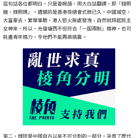
這句話各位都明白，只是委婉語，用大白話翻譯，即「錢照
賭，妓照嫖」。遺憾的是香港夜總會式微已久，中國城空，
大富豪去，繁華事散，港人慾火無處發洩，自然就拜起民主
女神來。所以，光復塘西不但符合「一国兩制」精神，也可
耗盡青年精力，令他們不能再搞搞震。
第二，妓院是中國自古以來不可分割的一部分，孕育了歷代