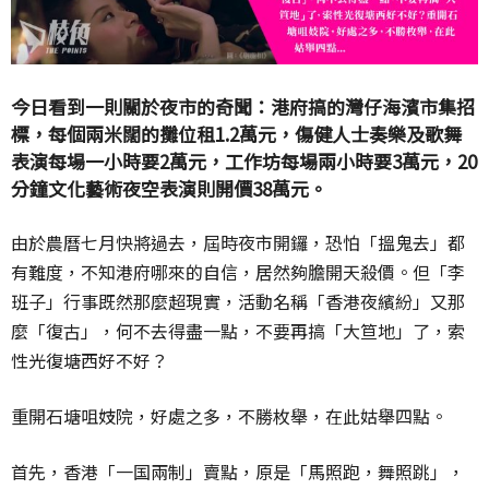
今日看到一則關於夜市的奇聞：港府搞的灣仔海濱市集招
標，每個兩米闊的攤位租1.2萬元，傷健人士奏樂及歌舞
表演每場一小時要2萬元，工作坊每場兩小時要3萬元，20
分鐘文化藝術夜空表演則開價38萬元。
由於農曆七月快將過去，屆時夜市開鑼，恐怕「搵鬼去」都
有難度，不知港府哪來的自信，居然夠膽開天殺價。但「李
班子」行事既然那麼超現實，活動名稱「香港夜繽紛」又那
麼「復古」，何不去得盡一點，不要再搞「大笪地」了，索
性光復塘西好不好？
重開石塘咀妓院，好處之多，不勝枚舉，在此姑舉四點。
首先，香港「一国兩制」賣點，原是「馬照跑，舞照跳」，