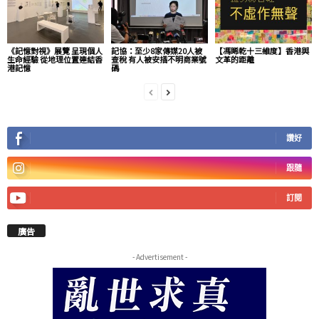
《記憶對視》展覽 呈現個人
記協：至少8家傳媒20人被
【馮睎乾十三維度】香港與
生命經驗 從地理位置連結香
查稅 有人被安插不明商業號
文革的距離
港記憶
碼
讚好
跟隨
訂閱
廣告
- Advertisement -