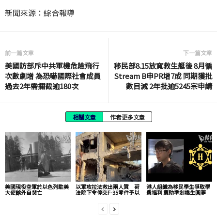
新聞來源：綜合報導
前一篇文章
下一篇文章
美國防部斥中共軍機危險飛行
移民部8.15放寬救生艇後 8月循
次數劇增 為恐嚇國際社會成員
Stream B申PR增7成 同期獲批
過去2年需攔截逾180次
數目減 2年批逾5245宗申請
相關文章
作者更多文章
美國現役空軍於以色列駐美
以軍攻拉法救出兩人質 荷
港人組織為移民學生爭取學
大使館外自焚亡
法院下令停交F-35零件予以
費福利 冀助準劍橋生圓夢