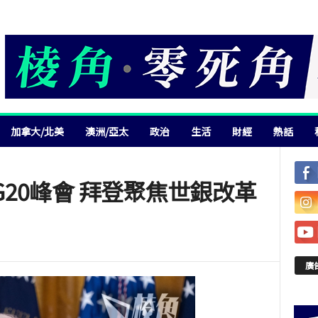
加拿大/北美
澳洲/亞太
政治
生活
財經
熱話
20峰會 拜登聚焦世銀改革
廣