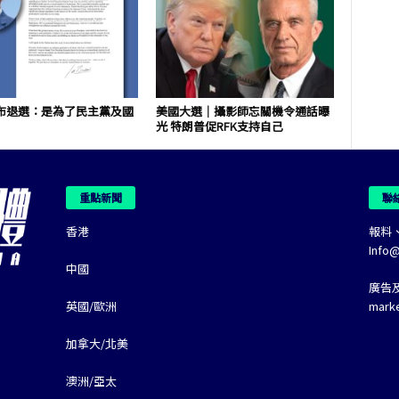
布退選：是為了民主黨及國
美國大選｜攝影師忘關機令通話曝
光 特朗普促RFK支持自己
重點新聞
聯
香港
報料
Info
中國
廣告
英國/歐洲
mark
加拿大/北美
澳洲/亞太