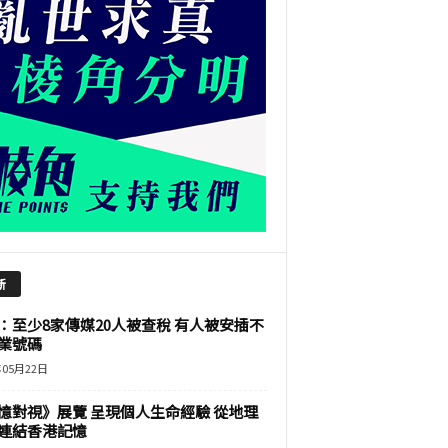
新
：至少8家傳媒20人被查稅 有人被安插不
業號碼
年05月22日
憶對視》展覽 呈現個人生命經驗 從地理
連結香港記憶