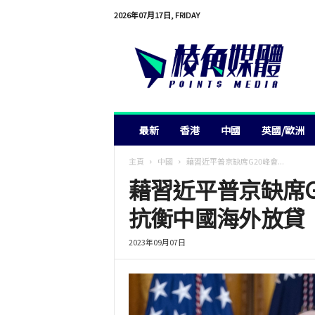
2026年07月17日, FRIDAY
棱
角
媒
體
最新
香港
中國
英國/歐洲
主頁
中國
藉習近平普京缺席G20峰會...
藉習近平普京缺席G
抗衡中國海外放貸
2023年09月07日