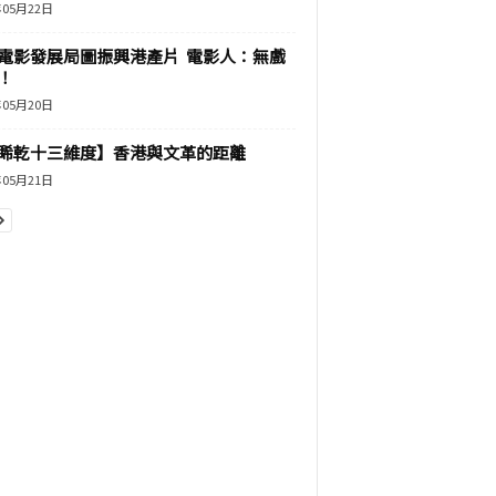
年05月22日
電影發展局圖振興港產片 電影人：無戲
！
年05月20日
睎乾十三維度】香港與文革的距離
年05月21日