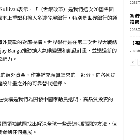
2025
Sullivan表示，「（世銀改革）是我們這次20國集團
香港
根本上重塑和擴大多邊發展銀行，特別是世界銀行的議
拍緊
2025
海外貸款的對應機構。世界銀行是在第二次世界大戰結
【馮
ay Banga推動擴大氣候變遷和飢餓計畫，並透過新的
2025
款能力。
元的額外資金，作為補充預算請求的一部分，向各國提
建設計畫之外的可靠替代選擇。
知道，這些機構是我們為開發中國家動員透明、高品質投資的
成員國領袖試圖找出解決全球一些最迫切問題的方法，但
威脅到任何進展。