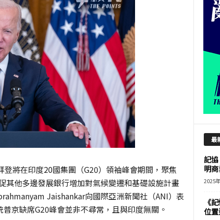
最
記協
拜登將在印度20國集團（G20）領袖峰會期間，聚焦
明商
，並敦促其他多邊發展銀行增加對氣候變遷和基礎設施計畫
2025
manyam Jaishankar向國際亞洲新聞社（ANI）表
《記
普京缺席G20峰會並非不尋常，且與印度無關。
位置