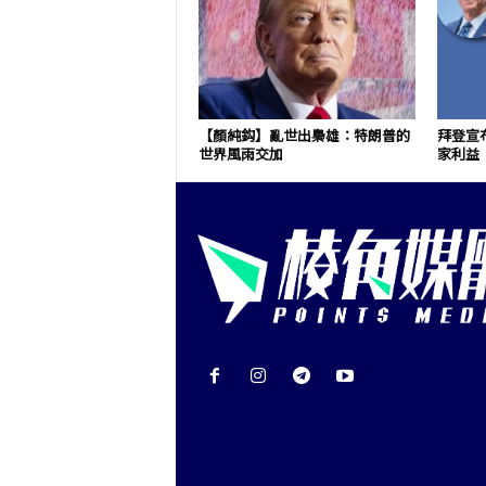
【顏純鈎】亂世出梟雄：特朗普的
拜登宣
世界風雨交加
家利益