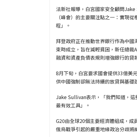
法新社報導，白宮國家安全顧問Jake 
（峰會）的主要關注點之一：實現從
程」。
拜登政府正在推動世界銀行作為中國
束時成立，旨在減輕貧困，新任總裁Aj
融資和資產負債表規則增強銀行的貸
8月下旬，白宮要求國會提供33億美
供中國強制卻無法持續的放貸與基礎
Jake Sullivan表示，「我們
最有效工具」。
G20由全球20個主要經濟體組成，
俄烏戰爭引起的嚴重地緣政治分歧將