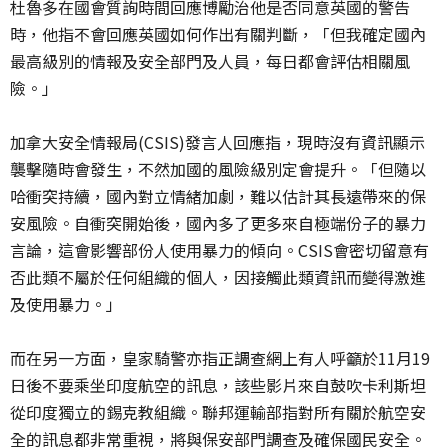
杜魯多在國會質詢時間回應博勵治他是否同意英國的警告
時，他指不會回應英國如何作出有關判斷，「但我確定國內
最高級別的情報及安全部門及人員，每日都會評估相關風
險。」
加拿大安全情報局(CSIS)發言人回應指，現時沒有資訊顯示
襲擊隨時會發生，不然加國的風險級別定會提升。「但隨以
哈衝突持續，國內對立情緒加劇，難以估計其長遠帶來的保
安風險。自衝突開始後，國內多了更多來自極端份子的暴力
言論，這會影響部份人使用暴力的傾向。CSIS會密切留意有
否此類不屬於任何組織的個人，因接觸此類資訊而變得激進
及使用暴力。」
而在另一方面，皇家騎警亦指正調查網上有人呼籲於11月19
日後不要乘坐印度航空的訊息，該些影片來自鼓吹卡利斯坦
從印度獨立的錫克教組織。聯邦運輸部指對所有關於航空安
全的訊息都非常重視，將與保安部門調查及確保國民安全。