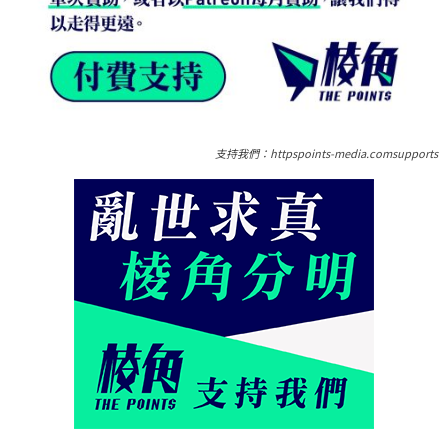
支持我們：httpspoints-media.comsupports