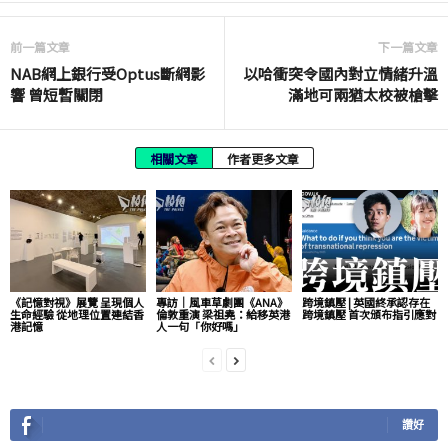
前一篇文章
下一篇文章
NAB網上銀行受Optus斷網影
以哈衝突令國內對立情緒升溫
響 曾短暫關閉
滿地可兩猶太校被槍擊
相關文章
作者更多文章
《記憶對視》展覽 呈現個人
專訪｜風車草劇團《ANA》
跨境鎮壓 | 英國終承認存在
生命經驗 從地理位置連結香
倫敦重演 梁祖堯：給移英港
跨境鎮壓 首次頒布指引應對
港記憶
人一句「你好嗎」
讚好