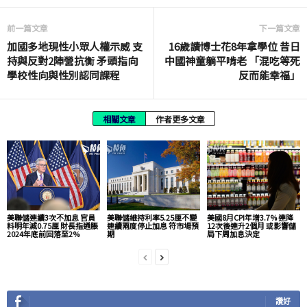
前一篇文章
下一篇文章
加國多地現性小眾人權示威 支
16歲讀博士花8年拿學位 昔日
持與反對2陣營抗衡 矛頭指向
中國神童躺平啃老 「混吃等死
學校性向與性別認同課程
反而能幸福」
相關文章
作者更多文章
美聯儲連續3次不加息 官員
美聯儲維持利率5.25厘不變
美國8月CPI年增3.7% 連降
料明年減0.75厘 財長指通脹
連續兩度停止加息 符市場預
12次後連升2個月 或影響儲
2024年底前回落至2%
期
局下周加息決定
讚好