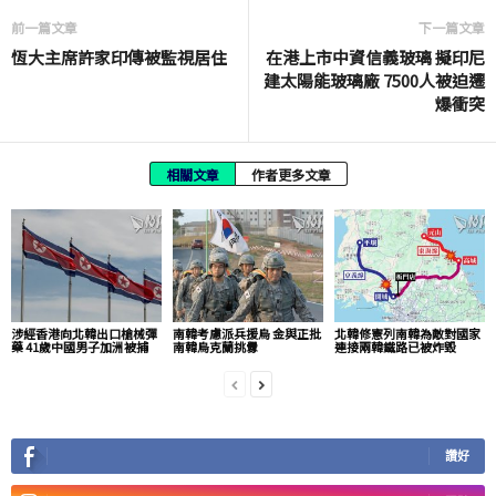
前一篇文章
下一篇文章
恆大主席許家印傳被監視居住
在港上市中資信義玻璃 擬印尼
建太陽能玻璃廠 7500人被迫遷
爆衝突
相關文章
作者更多文章
涉經香港向北韓出口槍械彈
南韓考慮派兵援烏 金與正批
北韓修憲列南韓為敵對國家
藥 41歲中國男子加洲被捕
南韓烏克蘭挑釁
連接兩韓鐵路已被炸毀
讚好