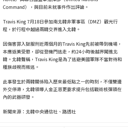
Command），與目前未就事件作出評論。
Travis King 7月18日參加南北韓非軍事區（DMZ）觀光行
程，於行程中越過兩韓交界進入北韓。
因傷害罪入獄服刑近兩個月的Travis King先前被帶到機場，
本應返美受懲，卻從登機門逃走，約24小時後越界闖進北
韓。北韓聲稱，Travis King是為了逃避美國軍隊不當對待和
種族歧視而叛逃。
此事發生於兩韓關係陷入歷來最低點之一的時刻，不僅雙邊
外交停滯，北韓領導人金正恩更要求提升包括戰術核彈頭在
內的武器研發。
新聞來源：北韓中央通信社、路透社