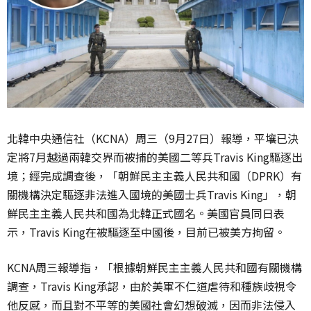
北韓中央通信社（KCNA）周三（9月27日）報導，平壤已決
定將7月越過兩韓交界而被捕的美國二等兵Travis King驅逐出
境；經完成調查後，「朝鮮民主主義人民共和國（DPRK）有
關機構決定驅逐非法進入國境的美國士兵Travis King」，朝
鮮民主主義人民共和國為北韓正式國名。美國官員同日表
示，Travis King在被驅逐至中國後，目前已被美方拘留。
KCNA周三報導指，「根據朝鮮民主主義人民共和國有關機構
調查，Travis King承認，由於美軍不仁道虐待和種族歧視令
他反感，而且對不平等的美國社會幻想破滅，因而非法侵入