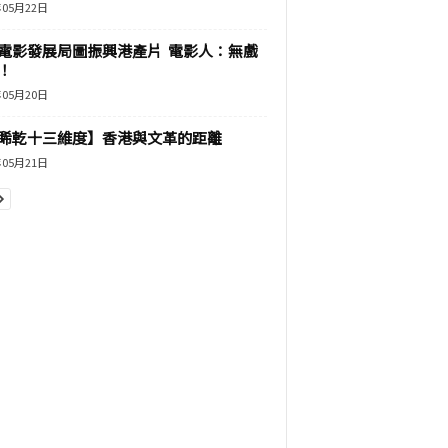
年05月22日
電影發展局圖振興港產片 電影人：無戲
！
年05月20日
睎乾十三維度】香港與文革的距離
年05月21日