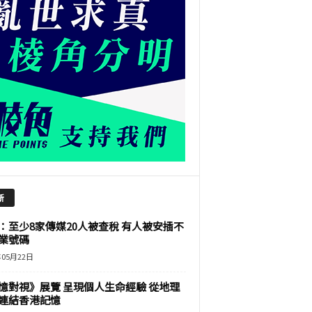
新
：至少8家傳媒20人被查稅 有人被安插不
業號碼
年05月22日
憶對視》展覽 呈現個人生命經驗 從地理
連結香港記憶