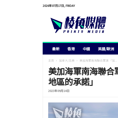
2026年07月17日, FRIDAY
棱
角
媒
體
最新
香港
中國
英國/歐洲
主頁
加拿大/北美
美加海軍南海聯合軍演 「加...
美加海軍南海聯合
地區的承諾」
2023年09月14日