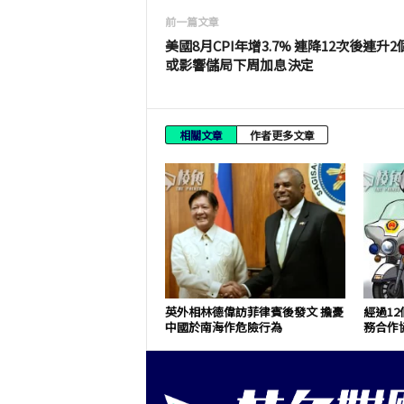
前一篇文章
美國8月CPI年增3.7% 連降12次後連升2
或影響儲局下周加息決定
相關文章
作者更多文章
英外相林德偉訪菲律賓後發文 擔憂
經過1
中國於南海作危險行為
務合作