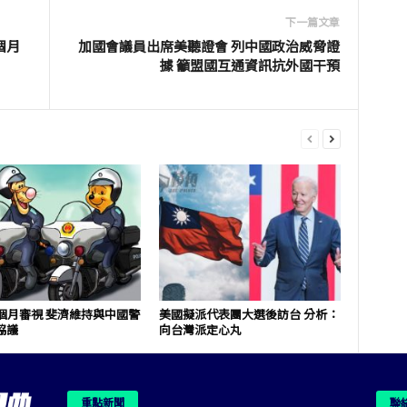
下一篇文章
個月
加國會議員出席美聽證會 列中國政治威脅證
據 籲盟國互通資訊抗外國干預
2個月審視 斐濟維持與中國警
美國擬派代表團大選後訪台 分析：
協議
向台灣派定心丸
重點新聞
聯