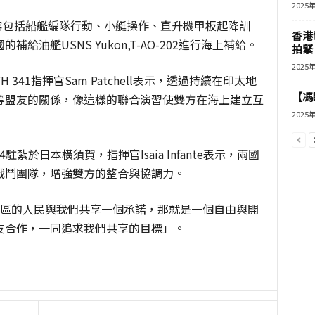
2025
ne，內容包括船艦編隊行動、小艇操作、直升機甲板起降訓
香港
油艦USNS Yukon,T-AO-202進行海上補給。
拍緊
2025
H 341指揮官Sam Patchell表示，透過持續在印太地
【馮
等盟友的關係，像這樣的聯合演習使雙方在海上建立互
2025
 114駐紮於日本橫須賀，指揮官Isaia Infante表示，兩國
戰鬥團隊，增強雙方的整合與協調力。
道，印太地區的人民與我們共享一個承諾，那就是一個自由與開
友合作，一同追求我們共享的目標」。