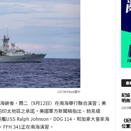
最
US7thFleet圖片
記協
明商
海峽後，周二（9月12日）在南海舉行聯合演習；美
2025
的印太地區之承諾。美國軍方新聞稿指出，勃克級
驅逐艦USS Ralph Johnson，DDG 114，和加拿大皇家海
《記
位置
awa，FFH 341正在南海演習。