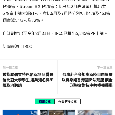
佔48宗，Stream B則佔79宗；比今年2月高峰單月批出共
678宗申請大減81%，亦比6月及7月時分別批出478及463宗
個案減少73%及72%。
自計劃推出至今年8月31日，IRCC已批出5,245宗PR申請。
新聞來源：IRCC
前一篇文章
下一篇文章
被指聯署支持巴勒斯坦 哈佛哥
邵嵐赴台參加奧斯陸自由論壇
倫比亞大學學生 遭美知名律師
以自身證香港國安法荒唐 籲全
樓取消聘請
球聯合對抗中共極權擴張
相關文章
作者更多文章