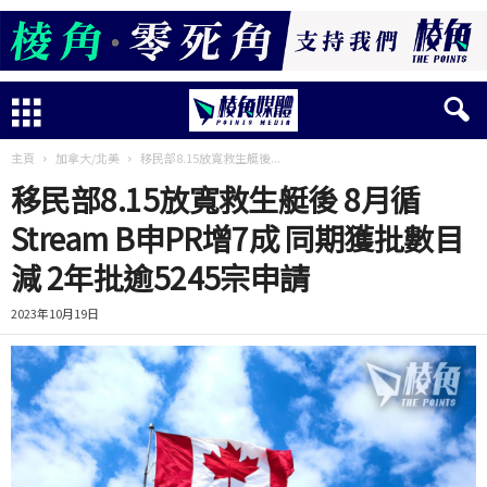
主頁
加拿大/北美
移民部8.15放寬救生艇後...
移民部8.15放寬救生艇後 8月循
Stream B申PR增7成 同期獲批數目
減 2年批逾5245宗申請
2023年10月19日