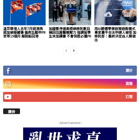
溫哥華港人去年7月返港再
加國暫停提高吸納移民數目
用AI篩選學簽旅簽造假模式
返加被疑藏毒 循救生艇申PR
稱因住屋醫療壓力 強調留學
專家憂令合法申請人被拒 加
苦等19個月 擬跳船回港
生來加讀書 不會保證必獲PR
移民部：最終決定由人類做
出
讚好
跟隨
訂閱
廣告
- Advertisement -