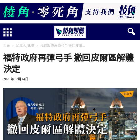
主頁
加拿大/北美
福特政府再彈弓手 撤回皮爾...
福特政府再彈弓手 撤回皮爾區解體
決定
2023年12月14日