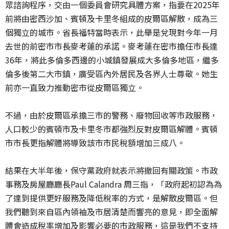
眾諮詢程序，交由一個委員會研究具體方案，指要在2025年
前將由密西沙加、賓頓及卡里冬組成的皮爾區解散，成為三
個獨立的城市。省長福特當時表示，此舉是兌現對今年一月
去世的前密市市長麥考蓮的承諾。麥考蓮在密市擔任市長達
36年，將此多倫多西邊的小城鎮發展成大多倫多地區，繼多
倫多後第二大市鎮，廣受區內外居民及各界人士尊敬。她生
前亦一直致力推動密市從皮爾區獨立。
不過，由於皮爾區承擔三市的警務、廢物回收等市政服務，
人口較少的賓頓市及卡里冬市都強烈反對皮爾區解體。賓頓
市市長更指解體將導致該市市民稅額增加三成八。
結果在大半年後，保守黨政府就表示將撤回有關政策。市政
事務及房屋廳廳長Paul Calandra 周三指，「政府起初認為為
了達到提供更好服務及降低稅率的方式，是解散皮爾區。但
我們聽到來自區內領袖及市居清楚而響亮的意見，即全面解
體會造成稅率增加及影響必要的市政服務，這是我們不支持