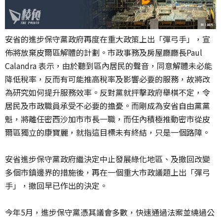
安省的進步保守黨政府再度在重大政策上出「彈弓手」，宣
佈將放棄皮爾區解體的計劃。市政事務及房屋廳廳長Paul
Calandra 表示，由於聽到區內居民的聲音，同意解體未必能
降低稅率，反而有可能推高稅率及影響必要的服務，故將改
為研究如何提升服務效率。反對黨就抨擊政府舉棋不定，令
居民及市政職員承受不必要的擔憂。而剛成為安省自由黨黨
魁，將離任密西沙加市市長一職，而任內積極推動密市從皮
爾區獨立的康寶麗，就指這目標未有終結，只是一個路障。
安省進步保守黨政府繼決定中止發展綠化地區、及撤回改變
多個市鎮邊界的措施後，再在一個重大市政議題上出「彈弓
手」，撤回早已作出的決定。
今年5月，進步保守黨憑其議會多數，快速通過法案並繞過公