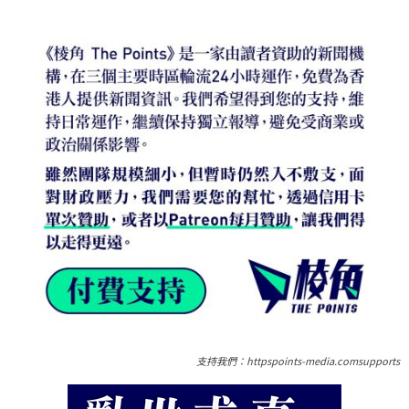
支持我們：httpspoints-media.comsupports