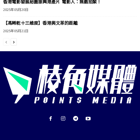
香港電影發展局圖振興港產片 電影人：無戲拍緊！
2025年05月20日
【馮睎乾十三維度】香港與文革的距離
2025年05月21日