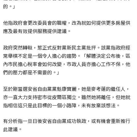
的。」
他指政府會更改委員會的職權，改為就如何提供更多房屋供
應及最有效提供服務提供建議。
政府突然轉軚，惹正式反對黨新民主黨批抨。該黨指政府經
常舉棋不定是一個令人擔心的趨勢。「解體決定公布後，區
內市民擔心稅率會如何改變，市政人員亦擔心工作不保，他
們的壓力都是不需要的。」
至於剛當選安省自由黨黨魁康寶麗，她是麥考蓮的繼任人，
亦一直大力支持密市從皮爾區獨立。雖然她將離任，但她就
指相信這只是此目標的一個小路障，未有放棄該想法。
有分析指一旦日後安省自由黨成功執政，或有機會重新推行
此建議。