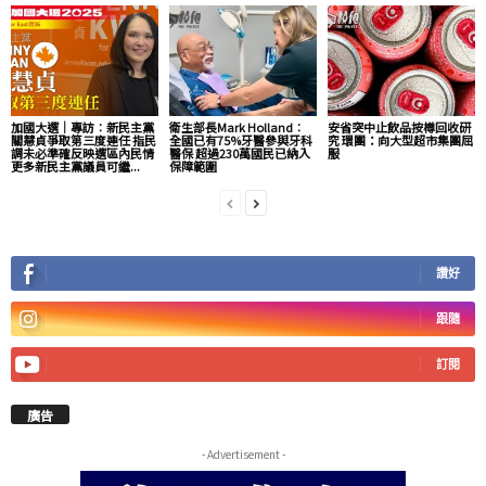
加國大選｜專訪︰新民主黨
衛生部長Mark Holland︰
安省突中止飲品按樽回收研
關慧貞爭取第三度連任 指民
全國已有75%牙醫參與牙科
究 環團：向大型超市集團屈
調未必準確反映選區內民情
醫保 超過230萬國民已納入
服
更多新民主黨議員可繼...
保障範圍
讚好
跟隨
訂閱
廣告
- Advertisement -