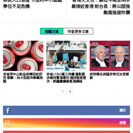
學位不足危機
最接近香港 前台長︰將以超強
颱風強度吹襲
相關文章
作者更多文章
安省突中止飲品按樽回收研
安省LCBO罷工持續 重點要
終院兩名英國非常任法官請
究 環團：向大型超市集團屈
求維持賣酒專利 福特態度堅
辭
服
決︰將繼續擴展售酒網絡
讚好
跟隨