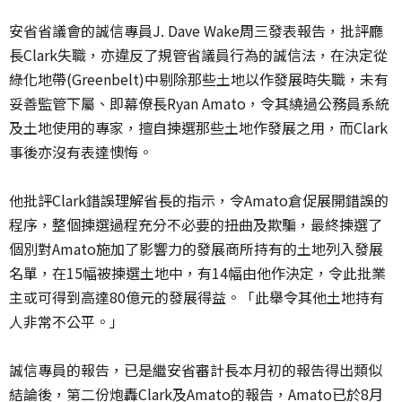
安省省議會的誠信專員J. Dave Wake周三發表報告，批評廳
長Clark失職，亦違反了規管省議員行為的誠信法，在決定從
綠化地帶(Greenbelt)中剔除那些土地以作發展時失職，未有
妥善監管下屬、即幕僚長Ryan Amato，令其繞過公務員系統
及土地使用的專家，擅自揀選那些土地作發展之用，而Clark
事後亦沒有表達懊悔。
他批評Clark錯誤理解省長的指示，令Amato倉促展開錯誤的
程序，整個揀選過程充分不必要的扭曲及欺騙，最終揀選了
個別對Amato施加了影響力的發展商所持有的土地列入發展
名單，在15幅被揀選土地中，有14幅由他作決定，令此批業
主或可得到高達80億元的發展得益。「此舉令其他土地持有
人非常不公平。」
誠信專員的報告，已是繼安省審計長本月初的報告得出類似
結論後，第二份炮轟Clark及Amato的報告，Amato已於8月