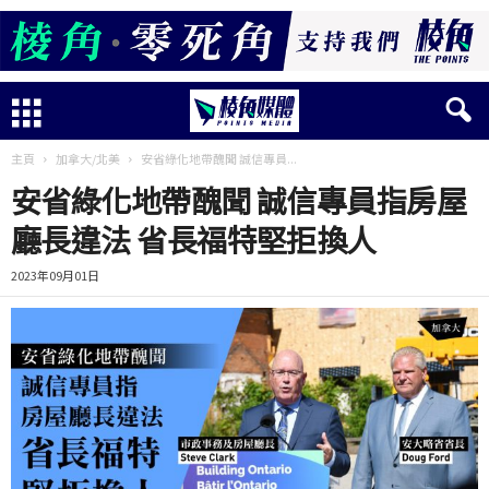
主頁
加拿大/北美
安省綠化地帶醜聞 誠信專員...
安省綠化地帶醜聞 誠信專員指房屋
廳長違法 省長福特堅拒換人
2023年09月01日