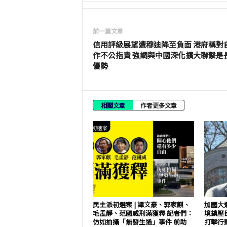
前一篇文章
信用評級展望遭穆迪降至負面 港府稱對
作不公指責 強調與中國深化擴大聯繫是
優勢
相關文章
作者更多文章
民主派初選案 | 譚文豪、郭家麒、
加國大選
毛孟靜、范國威刑滿獲釋 記者們：
境鎮壓
仿如拍攝「無發生過」事件 前助
打擊行