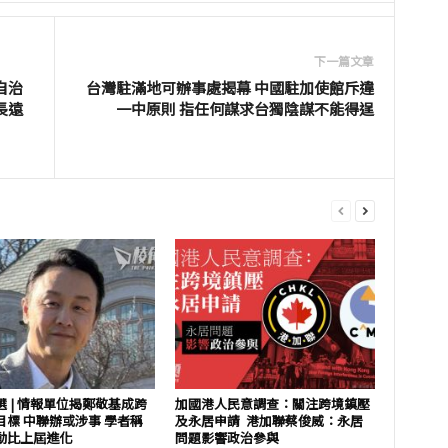
下一篇文章
自治
台灣駐滿地可辦事處揭幕 中國駐加使館斥違
長遠
一中原則 指任何謀求台獨陰謀不能得逞
 | 情報單位揭鄭敬基成跨
加國港人民意調查：關注跨境鎮壓
目標 中聯辦或涉事 學者稱
及永居申請 港加聯蔡俊威：永居
動比上屆進化
問題影響政治參與