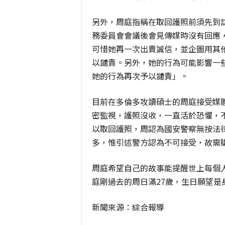
另外，周庭指稱在取回護照前須先到
務委員會會議後會見傳媒時沒有回應
可惜她再一次出賣誠信，並企圖用其
以譴責。另外，她的行為可能影響一
她的行為再次予以譴責」。
目前在多倫多攻讀碩士的周庭接受媒
密監視，護照沒收，一直活於恐懼，
以取回護照，周認為國安警察無按法
多，惟引述警方認為不可接受，故需
周庭希望自己的故事能提醒世上每個
庭剛過去的周日滿27歲，生日願望是
新聞來源：綜合報導