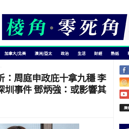
加拿大/北美
澳洲/亞太
政治
生活
財經
熱話
.
析：周庭申政庇十拿九穩 李
深圳事件 鄧炳強：或影響其
廣