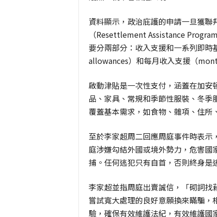
資料顯示，政治庇護的申請一旦獲聯
（Resettlement Assistan
要分兩部分：收入支援和一系列即時基本
allowances）和每月收入支援（monthl
啟動津貼是一次性支付，涵蓋在加安
品、家具、常規和季節性服裝、冬季
覆蓋基本需求，如食物、雜項、住所
至於李家超周二回應周庭事件時表示
庭涉嫌勾結外國或境外勢力，危害國
捕。任何逃犯只有自首，否則終身是
李家超並指周庭出賣誠信，「砌詞找
嘗試寬大處理的良好意願換來瞞騙，
驗，確保有效維護法紀，有效維護國