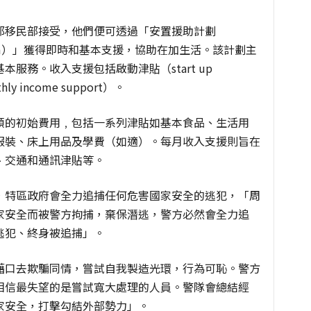
邦移民部接受，他們便可透過「安置援助計劃
ce Program）」獲得即時和基本支援，協助在加生活。該計劃主
服務。收入支援包括啟動津貼（start up
y income support）。
頓的初始費用﹐包括一系列津貼如基本食品、生活用
服裝、床上用品及學費（如適）。每月收入支援則旨在
、交通和通訊津貼等。
，特區政府會全力追捕任何危害國家安全的逃犯，「周
家安全而被警方拘捕，棄保潛逃，警方必然會全力追
逃犯、終身被追捕」。
藉口去欺騙同情，嘗試自我製造光環，行為可恥。警方
相信最失望的是嘗試寬大處理的人員。警隊會總結經
家安全，打擊勾結外部勢力」。