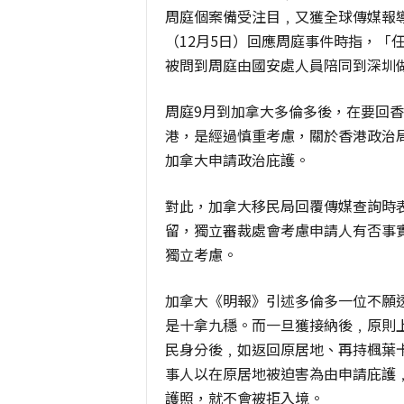
周庭個案備受注目﹐又獲全球傳媒報
（12月5日）回應周庭事件時指，「
被問到周庭由國安處人員陪同到深圳
周庭9月到加拿大多倫多後，在要回
港，是經過慎重考慮，關於香港政治
加拿大申請政治庇護。
對此，加拿大移民局回覆傳媒查詢時
留，獨立審裁處會考慮申請人有否事
獨立考慮。
加拿大《明報》引述多倫多一位不願
是十拿九穩。而一旦獲接納後﹐原則
民身分後﹐如返回原居地、再持楓葉
事人以在原居地被迫害為由申請庇護
護照，就不會被拒入境。