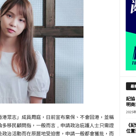
最
記協
明商
2025
香港眾志」成員周庭，日前宣布棄保、不會回港，並稱
倫多移民顧問指，一般而言﹐申請政治庇護人士只需證
《記
位置
些政治活動而在原居地受迫害，申請一般都會獲批，而