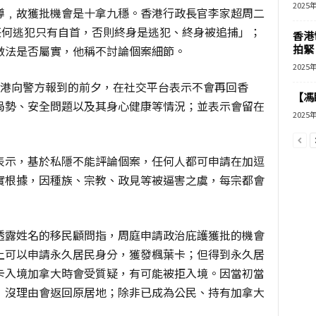
2025
導﹐故獲批機會是十拿九穩。香港行政長官李家超周二
任何逃犯只有自首，否則終身是逃犯、終身被追捕」；
香港
拍緊
做法是否屬實，他稱不討論個案細節。
2025
香港向警方報到的前夕，在社交平台表示不會再回香
【馮
局勢、安全問題以及其身心健康等情況；並表示會留在
2025
表示，基於私隱不能評論個案，任何人都可申請在加逗
實根據，因種族、宗教、政見等被逼害之虞，每宗都會
透露姓名的移民顧問指，周庭申請政治庇護獲批的機會
上可以申請永久居民身分，獲發楓葉卡；但得到永久居
卡入境加拿大時會受質疑，有可能被拒入境。因當初當
﹐沒理由會返回原居地；除非已成為公民、持有加拿大