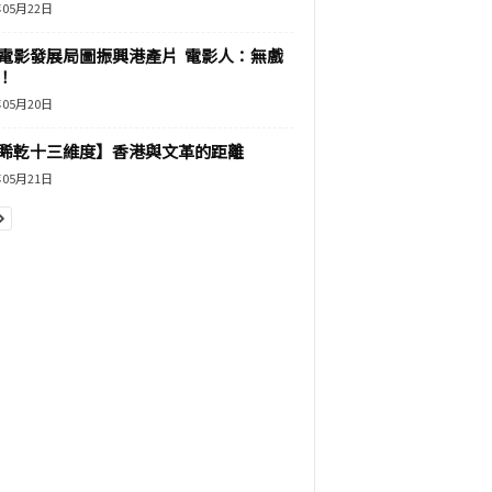
年05月22日
電影發展局圖振興港產片 電影人：無戲
！
年05月20日
睎乾十三維度】香港與文革的距離
年05月21日