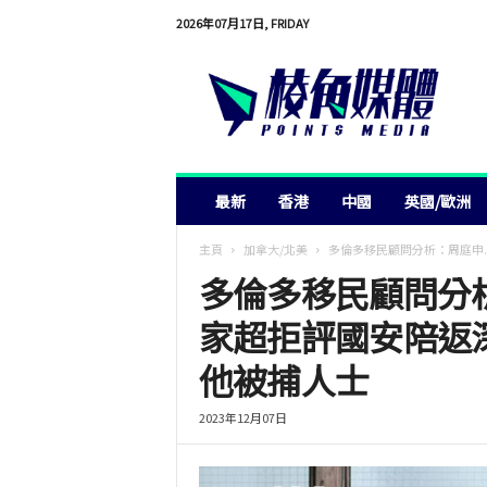
2026年07月17日, FRIDAY
棱
角
媒
體
最新
香港
中國
英國/歐洲
主頁
加拿大/北美
多倫多移民顧問分析：周庭申..
多倫多移民顧問分
家超拒評國安陪返
他被捕人士
2023年12月07日