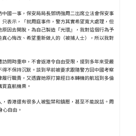
訪中國一事，保安局局長鄧炳強周二出席立法會保安事
，只表示，「就周庭事件，警方其實希望寬大處理，但
他原因去開脫，為自己製造『光環』，我對這個行為予
些真心悔改、希望重新做人的（被捕人士），所以我對
體訪問時重申，不會返港令自由受限，提到多年來受嚴
不得不保持沉默。談到早前被要求跟隨警方回中國考察
律履行職責，又透露她原打算經日本轉機的航班到多倫
購買直航機票。
人，香港還有很多人被監禁和鎮壓，甚至不能說話。周
身心自由。