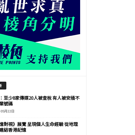
新
：至少8家傳媒20人被查稅 有人被安插不
業號碼
年05月22日
憶對視》展覽 呈現個人生命經驗 從地理
連結香港記憶