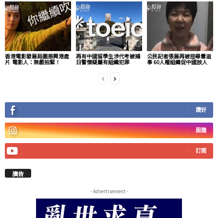
香港電影發展局圖振興港產
再有中國留學生涉代考被捕
公民記者張展再被控尋釁滋
片 電影人：無戲拍緊！
日警懷疑屬有組織犯罪
事 60人權組織促中國放人
讚好
跟隨
訂閱
廣告
- Advertisement -