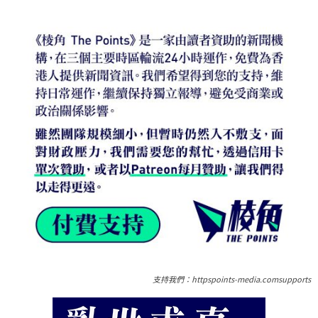
支持我們：httpspoints-media.comsupports