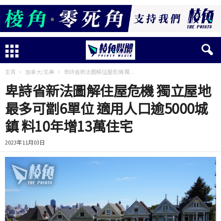
主頁
加拿大/北美
卑詩省新法圖解住屋危機 獨...
卑詩省新法圖解住屋危機 獨立屋地
最多可劏6單位 適用人口逾5000城
鎮 料10年增13萬住宅
2023年11月03日