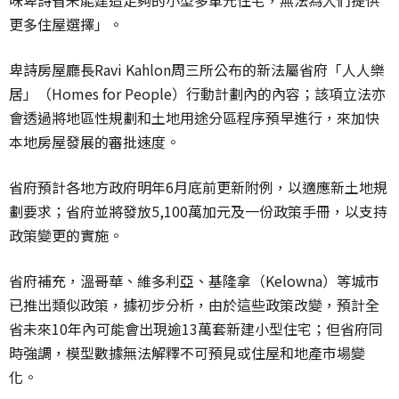
味卑詩省未能建造足夠的小型多單元住宅，無法為人們提供
更多住屋選擇」。
卑詩房屋廳長Ravi Kahlon周三所公布的新法屬省府「人人樂
居」（Homes for People）行動計劃內的內容；該項立法亦
會透過將地區性規劃和土地用途分區程序預早進行，來加快
本地房屋發展的審批速度。
省府預計各地方政府明年6月底前更新附例，以適應新土地規
劃要求；省府並將發放5,100萬加元及一份政策手冊，以支持
政策變更的實施。
省府補充，溫哥華、維多利亞、基隆拿（Kelowna）等城市
已推出類似政策，據初步分析，由於這些政策改變，預計全
省未來10年內可能會出現逾13萬套新建小型住宅；但省府同
時強調，模型數據無法解釋不可預見或住屋和地產市場變
化。