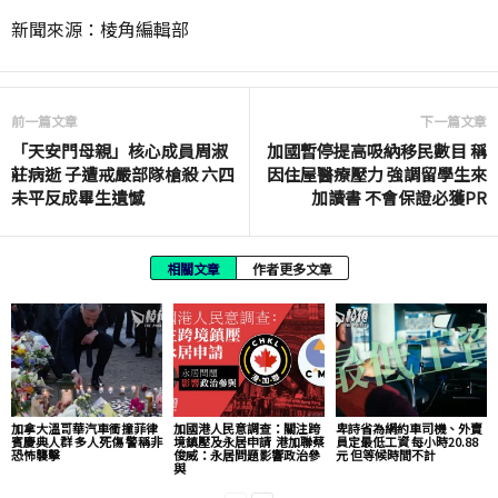
新聞來源：棱角編輯部
前一篇文章
下一篇文章
「天安門母親」核心成員周淑
加國暫停提高吸納移民數目 稱
莊病逝 子遭戒嚴部隊槍殺 六四
因住屋醫療壓力 強調留學生來
未平反成畢生遺憾
加讀書 不會保證必獲PR
相關文章
作者更多文章
加拿大溫哥華汽車衝撞菲律
加國港人民意調查：關注跨
卑詩省為網約車司機、外賣
賓慶典人群 多人死傷 警稱非
境鎮壓及永居申請 港加聯蔡
員定最低工資 每小時20.88
恐怖襲擊
俊威：永居問題影響政治參
元 但等候時間不計
與