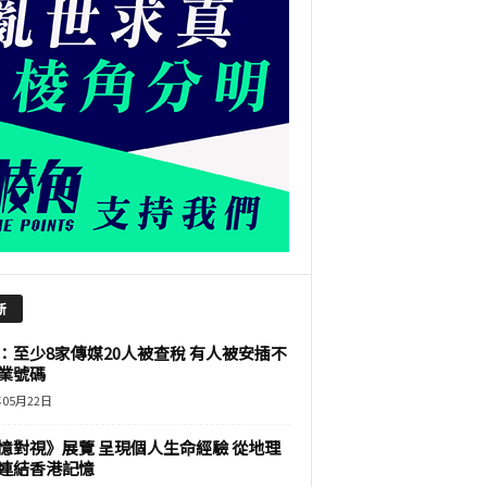
新
：至少8家傳媒20人被查稅 有人被安插不
業號碼
年05月22日
憶對視》展覽 呈現個人生命經驗 從地理
連結香港記憶