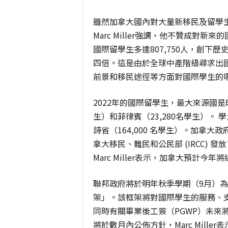
雖然加拿大國內對大量新移民及留學
Marc Miller
強調，他不贊成對新來的
國際留學生多達
807,750
人，創下歷
四倍。這是由於全球中產階級尋求出
前景和移民途徑等方面對國際學生的
2022
年的國際留學生，最大來源國是
生）和菲律賓（
23,280
名學生）。 
詩省（
164,000
名學生）。加拿大政
拿大移民、難民和公民部
(IRCC)
發放
Marc Miller
表示，加拿大預計今年將
聯邦政府將於明年秋季學期（
9
月）為
架」。該框架將對國際學生的服務、
同時有關畢業後工簽（
PGWP
）未來
將於數月內公佈方針，
Marc Miller
表