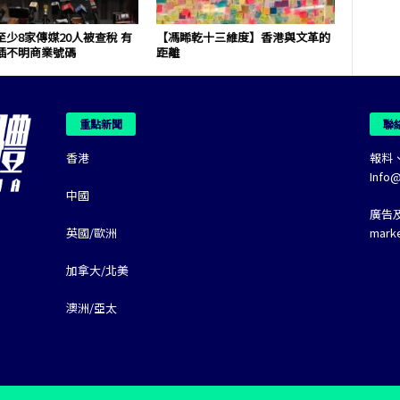
少8家傳媒20人被查稅 有
【馮睎乾十三維度】香港與文革的
插不明商業號碼
距離
重點新聞
聯
香港
報料
Info
中國
廣告
英國/歐洲
mark
加拿大/北美
澳洲/亞太