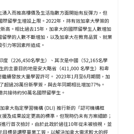
生湧入而推高樓價及生活指數方面開始有反彈力，但
國際留學生增設上限。
2022
年，持有效加拿大學簽的
史新高。相比過去
15
年，加拿大的國際留學生人數增加
國留學的人數不斷增加，以及加拿大在教育品質、就業
吸引力等因素所造成。
印度（
226,450
名學生）、其次是中國（
52,165
名學
學生的主要目的地是安大略省（
411,000
名學生）和卑
府繼續發放大量學習許可。
2023
年
1
月至
6
月期間，加
了超過
28
萬份新學簽，與去年同期相比增加
77%
。
總共接待約
90
萬名國際留學生。
加拿大指定學習機構
(DLI)
推行新的「認可機構框
支援及成果設定更高的標準，但現時仍未有方案細節；
將進行首次檢討，由於此政於過往
10
年從未被檢視，並
示目標是調整畢業工簽，以解決加拿大需求較大的經