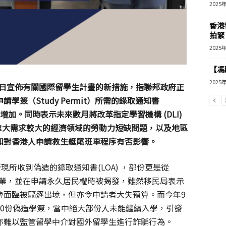
2025
香港
拍緊
2025
【馮
2025
日宣佈有關國際留學生計畫的新措施，指聯邦政府正
申請學簽（
Study Permit
）所需的錄取通知書
增加。同時表示未來數月將改革指定學習機構
(DLI)
拿大需求較大的經濟領域的勞動力短缺問題，以及地區
知對香港人申請救生艇尾班車程序有否影響。
發現所收到偽造的錄取通知書
(LOA)
，部份更是從
業，並在申請永久居民權時被揭發，雖然移民局表示
會面臨被驅逐出境，但亦令申請者大失預算。而今年
9
0
份偽造學簽，當中絕大部份人未能繼續入學，引發
亦難以監管留學中介對國外留學生進行詐騙行為。