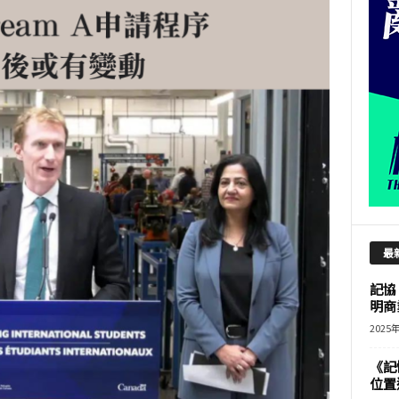
最
記協
明商
2025
《記
位置