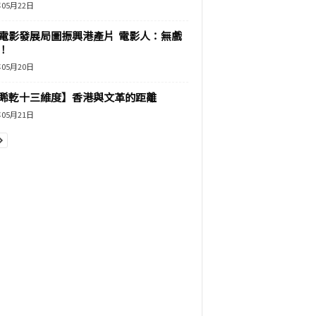
年05月22日
電影發展局圖振興港產片 電影人：無戲
！
年05月20日
睎乾十三維度】香港與文革的距離
年05月21日