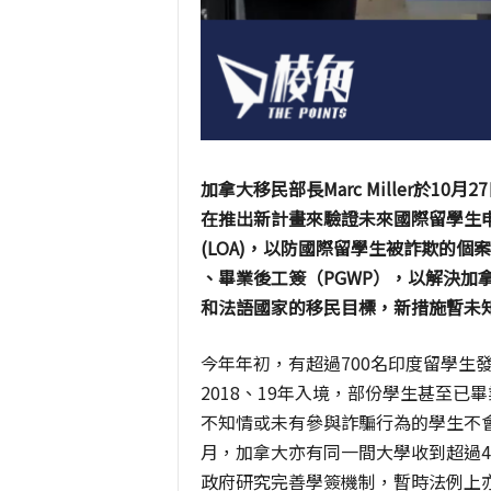
加拿大移民部長
Marc Miller
於
10
月
27
在推出新計畫來驗證未來國際留學生
(LOA)
，以防國際留學生被詐欺的個案
、畢業後工簽（
PGWP
），以解決加
和法語國家的移民目標，新措施暫未
今年年初，有超過
700
名印度留學生
2018
、
19
年入境，部份學生甚至已畢
不知情或未有參與詐騙行為的學生不
月，加拿大亦有同一間大學收到超過
4
政府研究完善學簽機制，暫時法例上