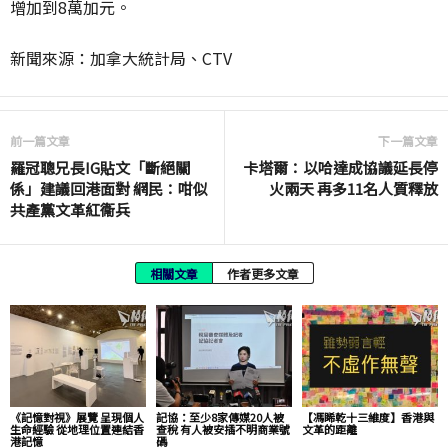
增加到
8
萬加元。
新聞來源：加拿大統計局、
CTV
前一篇文章
下一篇文章
羅冠聰兄長IG貼文「斷絕關
卡塔爾：以哈達成協議延長停
係」建議回港面對 網民：咁似
火兩天 再多11名人質釋放
共產黨文革紅衞兵
相關文章
作者更多文章
《記憶對視》展覽 呈現個人
記協：至少8家傳媒20人被
【馮睎乾十三維度】香港與
生命經驗 從地理位置連結香
查稅 有人被安插不明商業號
文革的距離
港記憶
碼