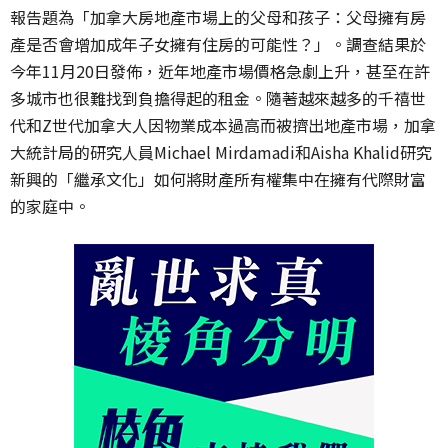
報告題為「加拿大房地產市場上的父母和孩子：父母擁有房
產是否會增加成年子女擁有住房的可能性？」。調查結果於
今年
11
月
20
日發佈，近年地產市場價格急劇上升，甚至在許
多城市也很難找到負擔得起的租金。隨著越來越多的千禧世
代和
Z
世代加拿大人因物業成本過高而被擠出地產市場，加拿
大統計局的研究人員
Michael Mirdamadi
和
Aisha Khalid
研究
新興的「繼承文化」如何將財產所有權集中在擁有代際財富
的家庭中。