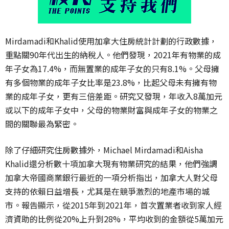
Mirdamadi
和
Khalid
使用加拿大住房統計計劃的行政數據，
重點關
90
年代出生的納稅人。他們發現，
2021
年有物業的成
年子女為
17.4%
，而無置業的成年子女的只有
8.1%
。父母擁
有多個物業的成年子女比率是
23.8%
，比起父母未有擁有物
業的成年子女，更有三倍差距。研究又發現，年收入
8
萬加元
或以下的成年子女中，父母的物業財富與成年子女的物業之
間的關聯最為緊密。
除了仔細研究住房數據外，
Michael Mirdamadi
和
Aisha
Khalid
還分析數十項加拿大現有物業研究的結果，他們強調
加拿大帝國商業銀行最近的一項分析指出，加拿大人對父母
支持的依賴日益增長，尤其是在競爭激烈的地產市場的城
市。報告顯示，從
2015
年到
2021
年，首次置業者收到家人經
濟資助的比例從
20%
上升到
28%
，平均收到的金額從
5
萬加元