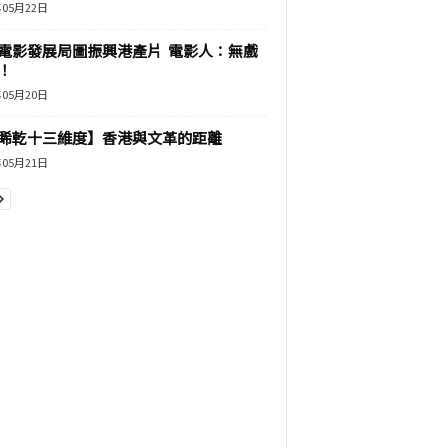
年05月22日
電影發展局圖振興港產片 電影人：無戲
！
年05月20日
睎乾十三維度】香港與文革的距離
年05月21日