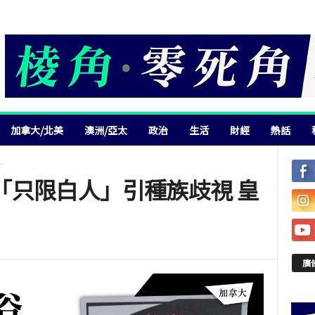
加拿大/北美
澳洲/亞太
政治
生活
財經
熱話
.
「只限白人」引種族歧視 皇
廣