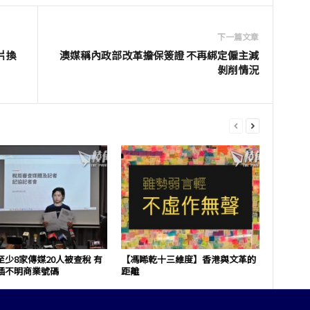
下一篇文章
片換
澳媒稱內政部改革擔保簽證 不再綁定僱主減
剝削情況
少8家傳媒20人被查稅 有
【馮睎乾十三維度】香港與文革的
插不明商業號碼
距離