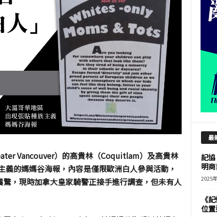
最
ater Vancouver
）的高貴林（
Coquitlam
）及高貴林
記協
明商
主義的媽媽谷海報，內容是僅限歐洲白人參與活動，
2025
震驚，現時加拿大皇家騎警正接手進行調查，但未有人
《記
位置