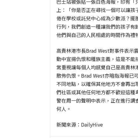
巴士站被張貼一張白色海報，印有「
上：「你是否正在尋找一個可以讓孩
倦在學校或託兒中心成為少數派？擺
行列，我們創造一種讓我們的孩子有
他們與自己的人民相處的時間作為禮
高貴林港市長
Brad West
對事件表示
動中宣揚仇恨和種族主義，這是不能
常重視讓每個人均感覺自己是高貴林
散佈仇恨。
Brad West
亦暗指海報已
不同地點，以確保其他地方不會再出
們社區或其他任何地方都不歡迎這種
警在周一的聲明中表示，正在進行調
何人。
新聞來源：
DailyHive