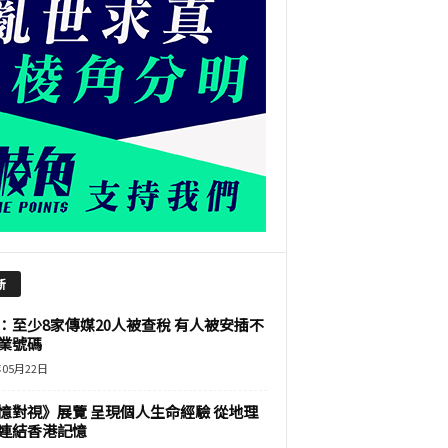
新
：至少8家傳媒20人被查稅 有人被安插不
業號碼
年05月22日
憶對視》展覽 呈現個人生命經驗 從地理
連結香港記憶