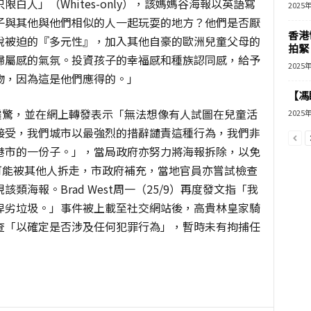
只限白人」（
Whites-only
），該媽媽谷海報以英語寫
2025
子與其他與他們相似的人一起玩耍的地方？他們是否厭
香港
脫被迫的『多元性』，加入其他自豪的歐洲兒童父母的
拍緊
歸屬感的氣氛。投資孩子的幸福感和種族認同感，給予
2025
物，因為這是他們應得的。」
【馮
震驚，並在網上轉發表示「無法想像有人試圖在兒童活
2025
接受，我們城市以最強烈的措辭譴責這種行為，我們非
港市的一份子。」，當局政府亦努力將海報拆除，以免
可能被其他人拆走，市政府補充，當地官員亦嘗試檢查
現該類海報。
Brad West
周一（
25/9
）再度發文指「我
卑劣垃圾。」事件被上載至社交網站後，高貴林皇家騎
查「以確定是否涉及任何犯罪行為」，暫時未有拘捕任