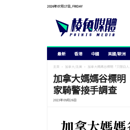
2026年07月17日, FRIDAY
棱
角
媒
體
最新
香港
中國
英國/歐洲
主頁
加拿大/北美
加拿大媽媽谷標明「只限白人..
加拿大媽媽谷標明
家騎警接手調查
2023年09月26日