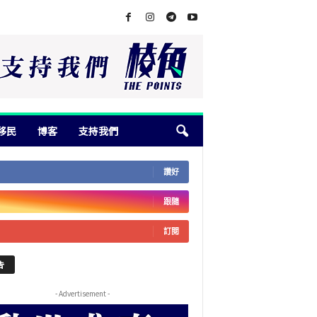
移民
博客
支持我們
讚好
跟隨
訂閱
告
- Advertisement -