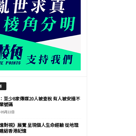
新
：至少8家傳媒20人被查稅 有人被安插不
業號碼
年05月22日
憶對視》展覽 呈現個人生命經驗 從地理
連結香港記憶