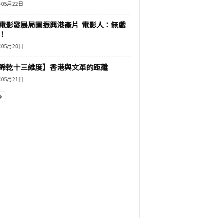
年05月22日
電影發展局圖振興港產片 電影人：無戲
！
年05月20日
睎乾十三維度】香港與文革的距離
年05月21日