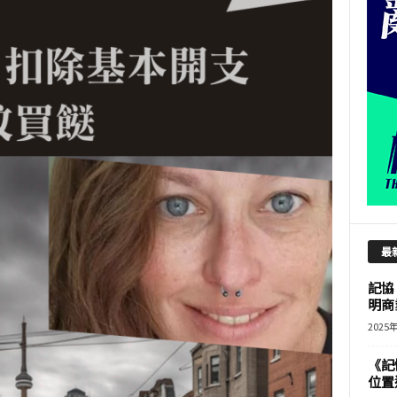
最
記協
明商
2025
《記
位置