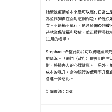
她續說疫情前本來還可以應付日常生
為並非獨自在面對這個問題，於是決
次。不過禍不單行，影片發佈後她被
待就業保險福利發放，並正積極尋找
11
月的帳單。
Stephanie
希望此影片可以傳遞至政
的情況。「他們（政府）需要明白生
衡，將損害人的心理健康。」另外，
成本的飆升，食物銀行的使用率升至
會進一步惡化。
新聞來源：
CBC