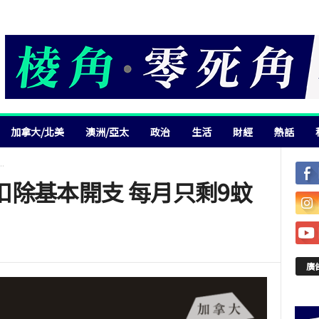
加拿大/北美
澳洲/亞太
政治
生活
財經
熱話
.
扣除基本開支 每月只剩9蚊
廣