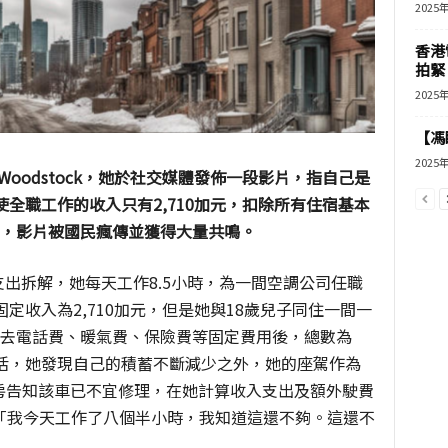
2025
香港
拍緊
2025
【馮
2025
Woodstock
，她於社交媒體發佈一段影片，指自己是
使全職工作的收入只有
2,710
加元，扣除所有住宿基本
支，影片被國民瘋傳並獲得大量共鳴。
支出拆解，她每天工作
8.5
小時，為一間空調公司任職
固定收入為
2,710
加元，但是她與
18
歲兒子同住一間一
去電話費、暖氣費、保險費等固定費用後，總數為
活，她發現自己的積蓄不斷減少之外，她的座駕作為
房告知該車已不宜修理，在她計算收入支出及額外駛費
「我今天工作了八個半小時，我知道這還不夠。這還不