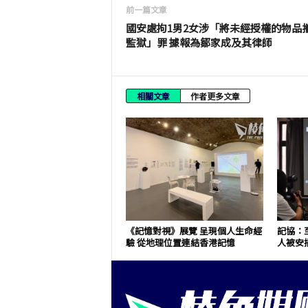
前一篇文章
國安處拘1男2女涉「將未經授權的物品
監獄」罪 據報為鄒家成及其律師
相關文章
作者更多文章
《記憶對視》展覽 呈現個人生命經
記協：至
驗 從地理位置連結香港記憶
人被安