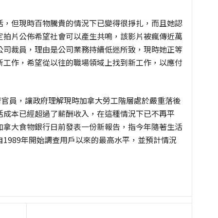
活，但現時百物騰貴的情況下已變得很掙扎，而且她認
定拍片公佈希望社會可以產生共鳴，該影片被瘋傳近萬
公司裁員，理由是公司業務持續低迷所致，現時她正等
新工作，希望從以往的職場領域上找到新工作，以應付
府官員，讓政府理解現時加拿大勞工階層處於嚴重落後
活成本已經超過了薪酬收入，在這種情況下已不再平
加拿大食物銀行日前發表一份新報告，指今年隨著生活
自
1989
年開始調查用戶以來的最高水平，並預計情況