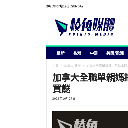
2026年07月19日, SUNDAY
棱
角
媒
體
最新
香港
中國
英國/歐洲
主頁
加拿大/北美
加拿大全職單親媽扣除基本開..
加拿大全職單親媽
買餸
2023年10月27日