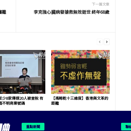
下一篇文章
攜離
李克強心臓病發搶救無效逝世 終年68歲
少8家傳媒20人被查稅 有
【馮睎乾十三維度】香港與文革的
插不明商業號碼
距離
重點新聞
聯