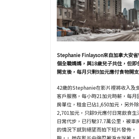
Stephanie Finlayson
來自加拿大安省
個全職媽媽，與
18
歲兒子共住，但即
開支後，每月只剩9加元應付食物開
42
歲的
Stephanie
在影片裡將收入及
客戶服務，每小時
21
加元時薪，每月
房單位，租金已佔
1,650
加元，另外除
2,701
加元，只餘
9
元應付日常飲食生
日常代步，已行駛
37.7
萬公里，被車
的情況下感到絕望而拍下短片發佈。
夠，」她在影片中強忍著淚水說著。