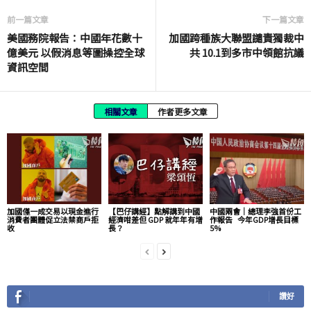
前一篇文章
下一篇文章
美國務院報告：中國年花數十
加國跨種族大聯盟譴責獨裁中
億美元 以假消息等圖操控全球
共 10.1到多市中領館抗議
資訊空間
相關文章
作者更多文章
加國僅一成交易以現金進行
【巴仔講經】點解講到中國
中國兩會｜總理李強首份工
消費者團體促立法禁商戶拒
經濟咁差但 GDP 就年年有增
作報告 今年GDP增長目標
收
長？
5%
讚好