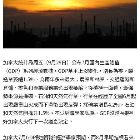
加拿大統計局周五（9月29日）公布7月國內生產總值
（GDP）系列經濟數據，GDP基本上沒變化，增長為零。製
造業萎縮1.5%，為兩年多來最大；農業和林業、交通運輸和
倉儲、零售和專業服務業也出現萎縮。從積極一面看，最強
勢來源是採礦、石油和天然氣行業，行業在經歷了全國6月起
出現嚴重山火成而下滑後出現反彈；採礦業增長4.2%，石油
和天然氣開採升1.5%。不少經濟學家認為，GDP沒增長將利
好加拿大央行下一次議息決定。
加拿大7月GDP數據弱於經濟學家預期，而8月早期指標看來