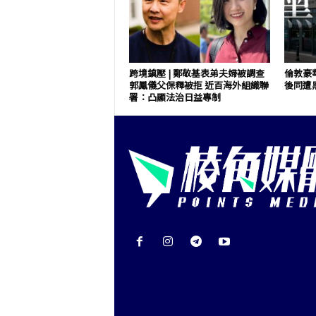
跨境鎮壓 | 鄭敬基表弟夫婦被調查
倫敦豪華
郭鳳儀父保釋被拒 近百海外組織聯
後同遭
署：凸顯法治日益專制