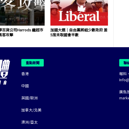
百貨公司Harrods 繼超市
加國大選｜自由黨將組少數政府 差
黑客攻擊
5席未取國會半數
重點新聞
聯
香港
報料
Info
中國
廣告
英國/歐洲
mark
加拿大/北美
澳洲/亞太