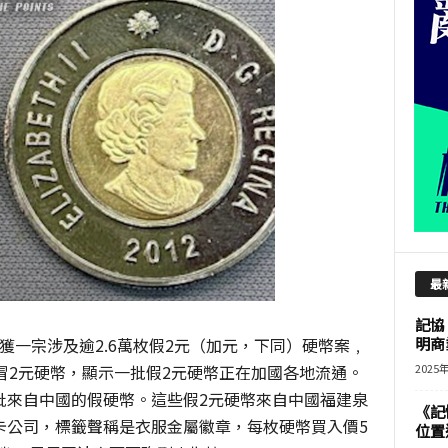
最
記協
獲一宗涉及逾2.6萬枚假2元（加元，下同）硬幣案﹐
明商
冒2元硬幣，顯示一批假2元硬幣正在加國各地流通。
2025
批來自中國的假硬幣。這些假2元硬幣來自中國福建泉
《記
卡公司，標籤聲稱是衣服金屬徽章，每枚硬幣買入價5
位置