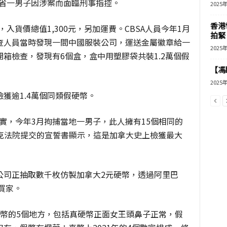
魁省一男子因涉案而面臨刑事指控。
2025
香港
入貨價總值1,300元，另加運費。CBSA人員今年1月
拍緊
查人員當時發現一間中國服裝公司，運送金屬徽章給一
2025
箱檢查，發現有6個盒，盒中用塑膠袋共裝1.2萬個假
【馮
2025
獲逾1.4萬個同類假硬幣。
ie警方證實，今年3月拘捕當地一男子，此人擁有15個相同的
北克法院提交的宣誓書顯示，這是加拿大史上檢獲最大
公司正抽取數千枚仿製加拿大2元硬幣，透過阿里巴
買家。
硬幣的5個地方，包括真硬幣正面女王頭鼻子正常，假