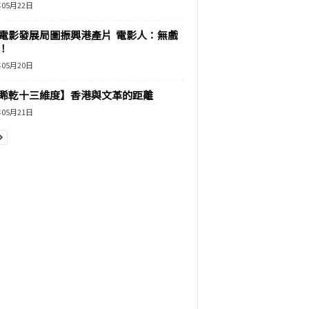
年05月22日
電影發展局圖振興港產片 電影人：無戲
！
年05月20日
睎乾十三維度】香港與文革的距離
年05月21日