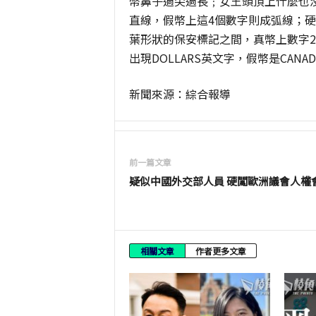
幣鼻子過尖過長﹔女王頭頂上什麼也沒
直線，假幣上這4個數字則成弧線；硬
葉形狀的保安標記之間，真幣上數字
出現DOLLARS英文字，假幣是CANAD
新聞來源：綜合報導
前一篇文章
疑似中國外交部人員 硬闖歐洲議會人權
相關文章
作者更多文章