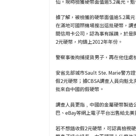
仙。現時檢獲硬幣面值逾5.2萬元。
據了解，被檢獲的硬幣面值逾5.2萬元，
在滿地可國際機場搜出這批硬幣，調
間信用卡公司，認為事有蹊蹺，於是開
2元硬幣，均鑄上2012年年份。
警察事後拘捕提貨男子，再在他住處檢
安省北部城市Sault Ste. Mar
假2元硬幣；據CBSA調查人員向魁
批來自中國的假硬幣。
調查人員更指﹐中國的金屬硬幣製造
巴、eBay等網上電子平台出售給北美
若不想錯收假2元硬幣，可認真檢視