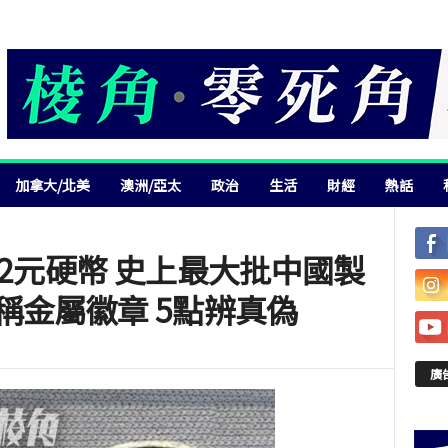
加拿大/北美
澳洲/亞太
政治
生活
財經
熱話
假2元硬幣 史上最大批中國製
稱金屬徽章 5點辨真偽
廣