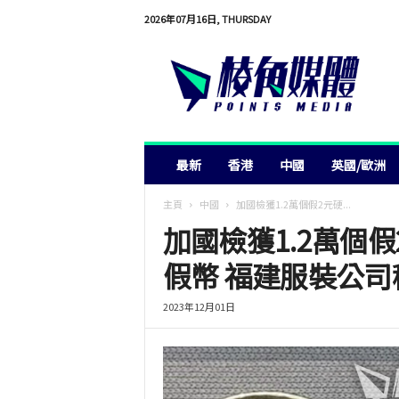
2026年07月16日, THURSDAY
棱
角
媒
體
最新
香港
中國
英國/歐洲
主頁
中國
加國檢獲1.2萬個假2元硬...
加國檢獲1.2萬個
假幣 福建服裝公司
2023年12月01日