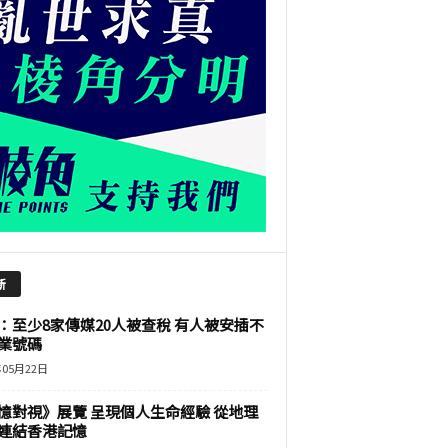
新
：至少8家傳媒20人被查稅 有人被安插不
業號碼
年05月22日
憶對視》展覽 呈現個人生命經驗 從地理
連結香港記憶