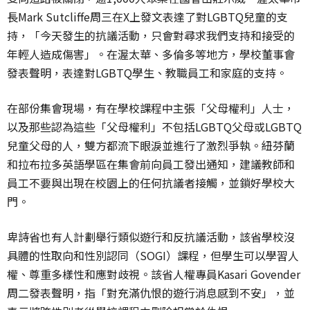
長Mark Sutcliffe周三在X上發文表達了對LGBTQ兒童的支
持，「今天發生的抗議活動，只會對尋求我們支持和接受的
年輕人造成傷害」。在渥太華、多倫多等地方，學校董事會
發表聲明，表達對LGBTQ學生、教職員工和家庭的支持。
在部份集會現場，有在學校課程中主張「父母權利」人士，
以及那些認為這些「父母權利」不包括LGBTQ父母或LGBTQ
兒童父母的人，雙方都流下眼淚並進行了激烈爭執。紐芬蘭
和拉布拉多英語學區在集會前向員工發出通知，建議教師和
員工不要與出現在校園上的任何抗議者接觸，並鎖好學校大
門。
卑詩省也有人計劃舉行類似遊行和反抗議活動，該省學校沒
具體的性取向和性別認同（SOGI）課程，但學生可以學習人
權、尊重多樣性和應對歧視。該省人權專員Kasari Govender
周二發表聲明，指「對充滿仇恨的遊行消息感到不安」，並