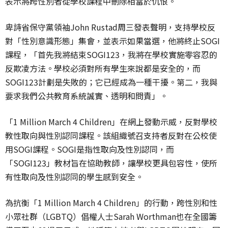
表示將跨性別者從學校課程中刪除相當於仇恨。
卑詩省保守黨領袖John Rustad周三發表聲明，支持學校反
對「性別意識形態」集會，並表示如果當選，他將終止SOGI
課程，「首先我將結束SOGI123，我將在學校實施零容忍的
反欺凌方法。學校必須對所有學生來說都是安全的，而
SOGI123計劃是失敗的；它已經成為一種干擾。第二，我與
要求我們公共教育系統誠實、透明和問責」。
「1 Million March 4 Children」在網上發動示威，反對學校
教性取向與性別認同課程。該組織號召支持者反對在公校使
用SOGI課程。SOGI是指性取向及性別認同，而
「SOGI123」教材旨在協助教師，讓學校更具包容性，使所
有性取向及性別認同的學生感到安全。
為抗衡「1 Million March 4 Children」的行動，跨性別和性
小眾社群（LGBTQ）倡權人士Sarah Worthman也在全國籌