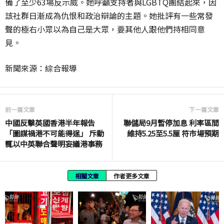
備了至少63場反示威。她呼籲支持者與LGBTQ團結起來，因
該社群日漸成為仇恨和政治辯論的主題。她批評有一些常發
聲的極右小眾以為自己是大眾，要其他人跟他們持相同意
見。
新聞來源：綜合報導
前一篇文章
下一篇文章
中國反擊英國香港半年報告
聯儲局9月暫停加息 利率區間
「圖謀禍港不可能得逞」 斥動
維持5.25至5.5厘 符市場預期
輒以中英聯合聲明妄議港事務
相關文章
作者更多文章