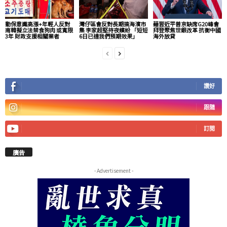
動保意識高漲+年輕人反對
灣仔區會反對長期搞海濱市
藉習近平普京缺席G20峰會
南韓擬立法禁食狗肉 或寬限
集 李家超堅持夜繽紛 「短短
拜登聚焦世銀改革 抗衡中國
3年 財政支援相關業者
6日已達我們預期效果」
海外放貸
讚好
跟隨
訂閱
廣告
- Advertisement -