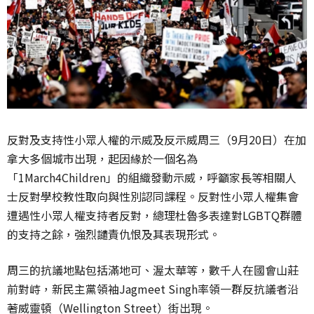
反對及支持性小眾人權的示威及反示威周三（9月20日）在加
拿大多個城市出現，起因緣於一個名為
「1March4Children」的組織發動示威，呼籲家長等相關人
士反對學校教性取向與性別認同課程。反對性小眾人權集會
遭遇性小眾人權支持者反對，總理杜魯多表達對LGBTQ群體
的支持之餘，強烈譴責仇恨及其表現形式。
周三的抗議地點包括滿地可、渥太華等，數千人在國會山莊
前對峙，新民主黨領袖Jagmeet Singh率領一群反抗議者沿
著威靈頓（Wellington Street）街出現。