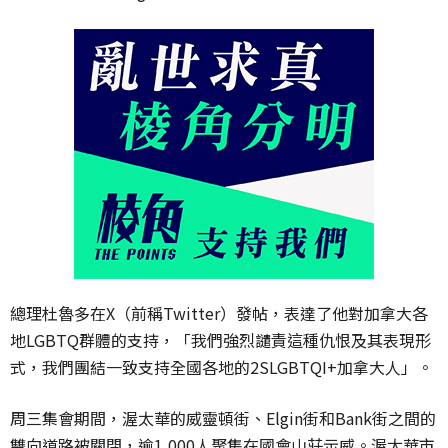
總理杜魯多在X（前稱Twitter）發帖，表達了他對加拿大各
地LGBTQ群體的支持，「我們強烈譴責這種仇恨及其表現形
式，我們團結一致支持全國各地的2SLGBTQI+加拿大人」。
周三集會期間，渥太華的威靈頓街、Elgin街和Bank街之間的
雙向道路被關閉，逾1,000人聚集在國會山莊示威。渥太華市