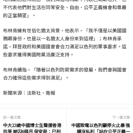
不代表他們對生活在同等安全、自由、公平正義機會和尊嚴
的正當願望」。
布林肯擁有世俗化猶太背景，他表示，「我不僅是以美國國
務卿身份，也是以一名猶太人身份來到這裡」；布林肯承
諾，拜登政府和美國國會會合力滿足以色列的軍事要求。這
些要求獲得美國跨黨派廣泛支持。
布林肯續指，「隨著以色列防禦需求的發展，我們會與國會
合力確保這些需求得到滿足」。
新聞來源：法新社、衛報
前一篇文章
下一篇文章
中大23歲中國博士生聲援香港
中國致電以色列籲停火止暴 強
抗爭 被囚6個月 保安局：已刑
調沒私利「站在公平正義一