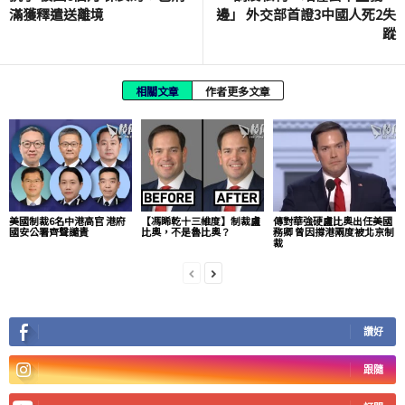
滿獲釋遣送離境
邊」 外交部首證3中國人死2失
蹤
相關文章
作者更多文章
美國制裁6名中港高官 港府
【馮睎乾十三維度】制裁盧
傳對華強硬盧比奧出任美國
國安公署齊聲譴責
比奧，不是魯比奧？
務卿 曾因撐港兩度被北京制
裁
讚好
跟隨