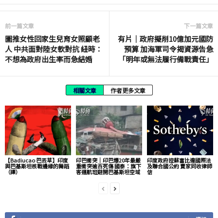
前一篇文章
下一篇文章
圖推女性回家生兒育女照顧老
有片│政府擬削10億加元國防
人 中共面對陸女軟對抗 紐時：
預算 加海軍司令揭資源告急
不想為政府出生率而急結婚
「明年或無法履行備戰責任」
相關文章
作者更多文章
【Badiucao 巴丟草】印度
印巴衝突｜印巴爆20年最嚴
印度政府控蘇富比違國際法
與巴基斯坦核戰邊緣的舞蹈
重衝突逾百死傷 國泰：旗下
及聯合國公約 賣家同收律師
（譯）
客運航班避開巴基斯坦空域
信