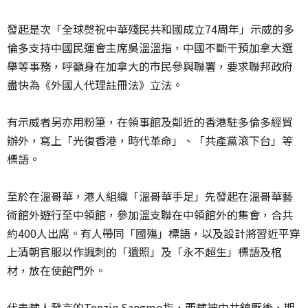
發起是次「全球㷫祝中華殘民共和國成立74周年」示威的多
倫多支持中國民運會主席吳溫溫指，中國不斷干預加拿大選
舉等事務，呼籲身在加拿大的市民參與聯署，要求聯邦政府
盡快為《外國人代理註冊法》立法。
有示威者另亦用粉筆，在領事館及鄰近的香港駐多倫多經貿
辦外，寫上「光復香港，時代革命」、「共產黨滾下台」等
標語。
至於在溫哥華，港人組織「溫哥華手足」先發起在溫哥華藝
術館外遊行至中領館，參加溫支聯在中領館外的集會，合共
約400人出席。有人帶同「國殤」標語，以及設計將習近平穿
上清朝官服以作諷刺的「遺照」及「永不超生」標語及棺
材，放在使館門外。
代表藏人發言的Tenzin Sangmo指，西藏被中共鎮壓後，期