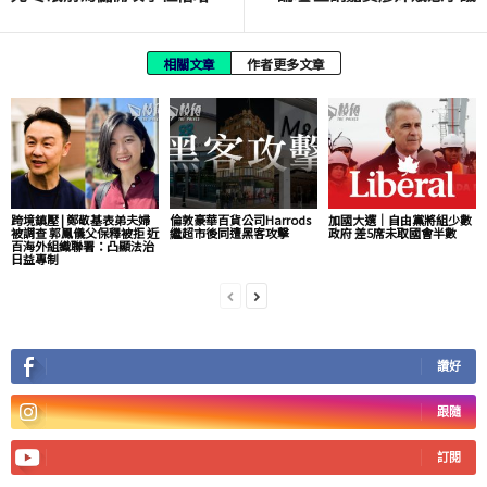
相關文章
作者更多文章
跨境鎮壓 | 鄭敬基表弟夫婦
倫敦豪華百貨公司Harrods
加國大選｜自由黨將組少數
被調查 郭鳳儀父保釋被拒 近
繼超市後同遭黑客攻擊
政府 差5席未取國會半數
百海外組織聯署：凸顯法治
日益專制
讚好
跟隨
訂閱