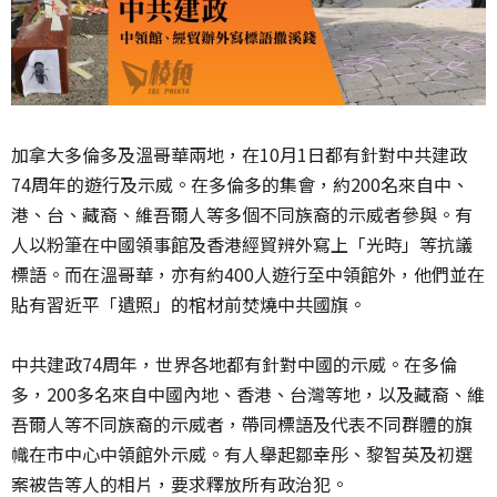
加拿大多倫多及溫哥華兩地，在10月1日都有針對中共建政
74周年的遊行及示威。在多倫多的集會，約200名來自中、
港、台、藏裔、維吾爾人等多個不同族裔的示威者參與。有
人以粉筆在中國領事館及香港經貿辨外寫上「光時」等抗議
標語。而在溫哥華，亦有約400人遊行至中領館外，他們並在
貼有習近平「遺照」的棺材前焚燒中共國旗。
中共建政74周年，世界各地都有針對中國的示威。在多倫
多，200多名來自中國內地、香港、台灣等地，以及藏裔、維
吾爾人等不同族裔的示威者，帶同標語及代表不同群體的旗
幟在市中心中領館外示威。有人舉起鄒幸彤、黎智英及初選
案被告等人的相片，要求釋放所有政治犯。